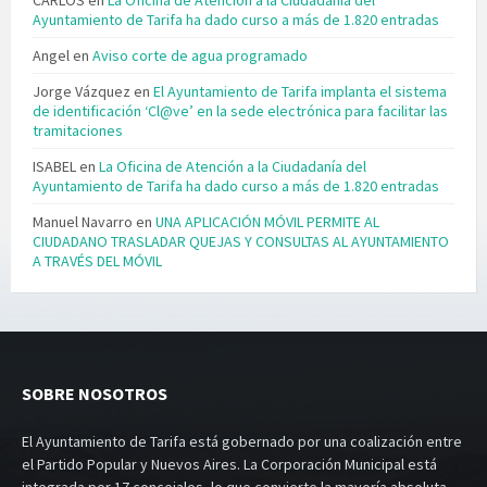
Ayuntamiento de Tarifa ha dado curso a más de 1.820 entradas
Angel
en
Aviso corte de agua programado
Jorge Vázquez
en
El Ayuntamiento de Tarifa implanta el sistema
de identificación ‘Cl@ve’ en la sede electrónica para facilitar las
tramitaciones
ISABEL
en
La Oficina de Atención a la Ciudadanía del
Ayuntamiento de Tarifa ha dado curso a más de 1.820 entradas
Manuel Navarro
en
UNA APLICACIÓN MÓVIL PERMITE AL
CIUDADANO TRASLADAR QUEJAS Y CONSULTAS AL AYUNTAMIENTO
A TRAVÉS DEL MÓVIL
SOBRE NOSOTROS
El Ayuntamiento de Tarifa está gobernado por una coalización entre
el Partido Popular y Nuevos Aires. La Corporación Municipal está
integrada por 17 concejales, lo que convierte la mayoría absoluta