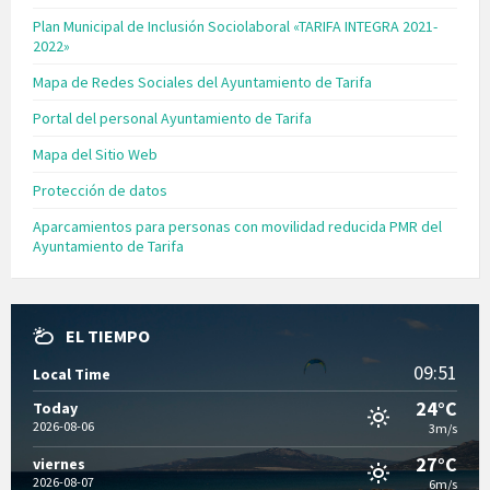
Plan Municipal de Inclusión Sociolaboral «TARIFA INTEGRA 2021-
2022»
Mapa de Redes Sociales del Ayuntamiento de Tarifa
Portal del personal Ayuntamiento de Tarifa
Mapa del Sitio Web
Protección de datos
Aparcamientos para personas con movilidad reducida PMR del
Ayuntamiento de Tarifa
EL TIEMPO
09:51
Local Time
24°C
Today
2026-08-06
3m/s
27°C
viernes
2026-08-07
6m/s