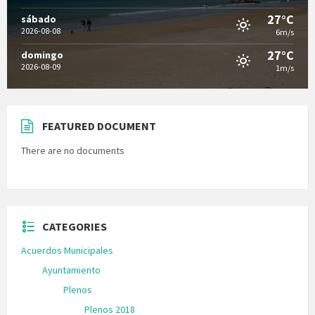
27°C
sábado
2026-08-08
6m/s
27°C
domingo
2026-08-09
1m/s
FEATURED DOCUMENT
There are no documents
CATEGORIES
Acuerdos Municipales
Ayuntamiento
Plenos
Plenos 2018