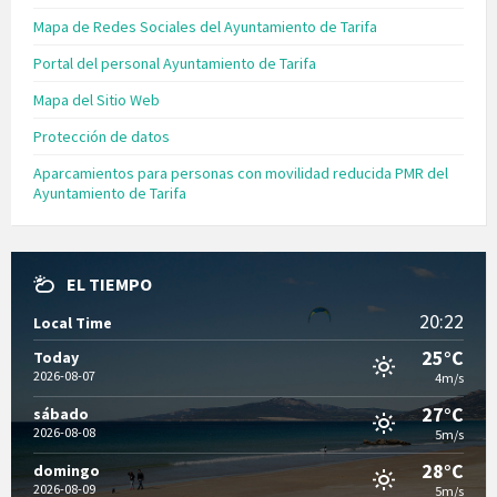
Mapa de Redes Sociales del Ayuntamiento de Tarifa
Portal del personal Ayuntamiento de Tarifa
Mapa del Sitio Web
Protección de datos
Aparcamientos para personas con movilidad reducida PMR del
Ayuntamiento de Tarifa
EL TIEMPO
20:22
Local Time
25°C
Today
2026-08-07
4m/s
27°C
sábado
2026-08-08
5m/s
28°C
domingo
2026-08-09
5m/s