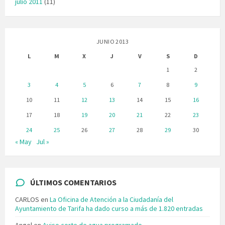
julio 2011
(11)
JUNIO 2013
L
M
X
J
V
S
D
1
2
3
4
5
6
7
8
9
10
11
12
13
14
15
16
17
18
19
20
21
22
23
24
25
26
27
28
29
30
« May
Jul »
ÚLTIMOS COMENTARIOS
CARLOS
en
La Oficina de Atención a la Ciudadanía del
Ayuntamiento de Tarifa ha dado curso a más de 1.820 entradas
Angel
en
Aviso corte de agua programado