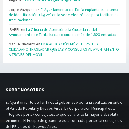
Jorge Vázquez
en
El Ayuntamiento de Tarifa implanta el sistema
de identificación ‘Cl@ve’ en la sede electrónica para facilitar las
tramitaciones
ISABEL
en
La Oficina de Atención a la Ciudadanía del
Ayuntamiento de Tarifa ha dado curso a más de 1.820 entradas
Manuel Navarro
en
UNA APLICACIÓN MÓVIL PERMITE AL
CIUDADANO TRASLADAR QUEJAS Y CONSULTAS AL AYUNTAMIENTO
A TRAVÉS DEL MÓVIL
SOBRE NOSOTROS
El Ayuntamiento de Tarifa está gobernado por una coalización entre
el Partido Popular y Nuevos Aires. La Corporación Municipal está
integrada por 17 concejales, lo que convierte la mayoría absoluta
en nueve. El Equipo de gobierno está formado por siete concejales
del PP y dos de Nuevos Aires.