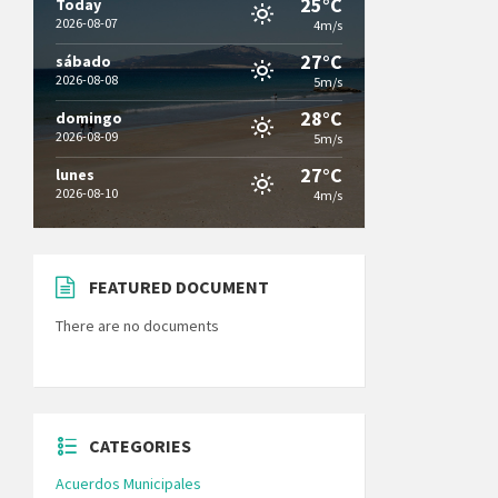
25°C
Today
2026-08-07
4m/s
27°C
sábado
2026-08-08
5m/s
28°C
domingo
2026-08-09
5m/s
27°C
lunes
2026-08-10
4m/s
FEATURED DOCUMENT
There are no documents
CATEGORIES
Acuerdos Municipales