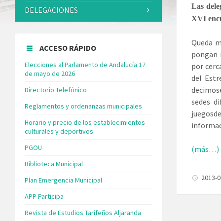
Las dele
DELEGACIONES
XVI encu
Queda m
ACCESO RÁPIDO
pongan r
Elecciones al Parlamento de Andalucía 17
por cerc
de mayo de 2026
del Estr
decimose
Directorio Telefónico
sedes di
Reglamentos y ordenanzas municipales
juegosd
Horario y precio de los establecimientos
informac
culturales y deportivos
PGOU
(más…)
Biblioteca Municipal
2013-
Plan Emergencia Municipal
APP Participa
Revista de Estudios Tarifeños Aljaranda