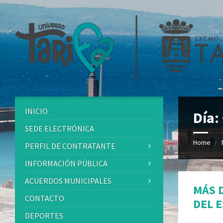
INICIO
Día:
SEDE ELECTRÓNICA
Home
PERFIL DE CONTRATANTE
INFORMACIÓN PÚBLICA
ACUERDOS MUNICIPALES
MÁS 
CONTACTO
DEL 
DEPORTES