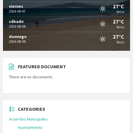
27°C
viernes
2026-08-07
6m/s
27°C
sábado
2026-08-08
5m/s
27°C
domingo
2026-08-09
5m/s
FEATURED DOCUMENT
There are no documents
CATEGORIES
Acuerdos Municipales
Ayuntamiento