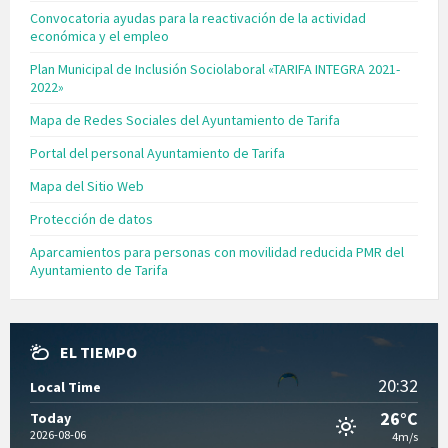
Convocatoria ayudas para la reactivación de la actividad
económica y el empleo
Plan Municipal de Inclusión Sociolaboral «TARIFA INTEGRA 2021-
2022»
Mapa de Redes Sociales del Ayuntamiento de Tarifa
Portal del personal Ayuntamiento de Tarifa
Mapa del Sitio Web
Protección de datos
Aparcamientos para personas con movilidad reducida PMR del
Ayuntamiento de Tarifa
EL TIEMPO
20:32
Local Time
26°C
Today
2026-08-06
4m/s