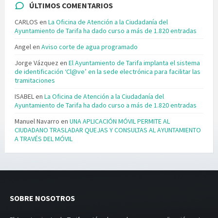
ÚLTIMOS COMENTARIOS
CARLOS
en
La Oficina de Atención a la Ciudadanía del
Ayuntamiento de Tarifa ha dado curso a más de 1.820 entradas
Angel
en
Aviso corte de agua programado
Jorge Vázquez
en
El Ayuntamiento de Tarifa implanta el sistema
de identificación ‘Cl@ve’ en la sede electrónica para facilitar las
tramitaciones
ISABEL
en
La Oficina de Atención a la Ciudadanía del
Ayuntamiento de Tarifa ha dado curso a más de 1.820 entradas
Manuel Navarro
en
UNA APLICACIÓN MÓVIL PERMITE AL
CIUDADANO TRASLADAR QUEJAS Y CONSULTAS AL AYUNTAMIENTO
A TRAVÉS DEL MÓVIL
SOBRE NOSOTROS