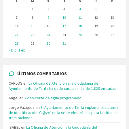
L
M
X
J
V
S
D
1
2
3
4
5
6
7
8
9
10
11
12
13
14
15
16
17
18
19
20
21
22
23
24
25
26
27
28
29
30
31
« Dic
Feb »
ÚLTIMOS COMENTARIOS
CARLOS
en
La Oficina de Atención a la Ciudadanía del
Ayuntamiento de Tarifa ha dado curso a más de 1.820 entradas
Angel
en
Aviso corte de agua programado
Jorge Vázquez
en
El Ayuntamiento de Tarifa implanta el sistema
de identificación ‘Cl@ve’ en la sede electrónica para facilitar las
tramitaciones
ISABEL
en
La Oficina de Atención a la Ciudadanía del