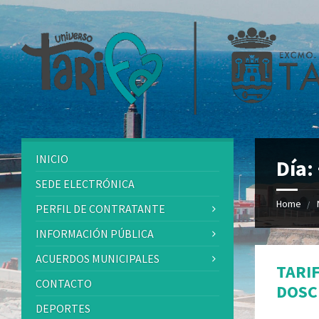
INICIO
Día:
SEDE ELECTRÓNICA
Home
PERFIL DE CONTRATANTE
INFORMACIÓN PÚBLICA
ACUERDOS MUNICIPALES
TARI
CONTACTO
DOSC
DEPORTES