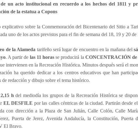
 de un acto institucional en recuerdo a los hechos del 1811 y pr
ción de la estatua a Copons
o explicativo sobre la Conmemoración del Bicentenario del Sitio a Tar
ada uno de los actos previstos para el fin de semana del 18, 19 y 20 d
eo de la Alameda
tarifeño será lugar de encuentro en la mañana del
s
ayo
. A partir de
las 11 horas
se producirá la
CONCENTRACIÓN
de 
ue intervienen en la Recreación Histórica. Minutos después será el m
zación ha querido dedicar a los centros educativos que han particip
 de redacción y dibujo sobre el tema histórico.
12,15 h
del mediodía los grupos de la Recreación Histórica se dispon
ar
EL DESFILE
por las calles céntricas de la ciudad. Partirán desde e
da con dirección a la Plaza de San Julián, Calle Colón, Calle Marí
Jerez, Puerta de Jerez, Avenida Andalucía, la Constitución, Puerta 
V El Bravo.