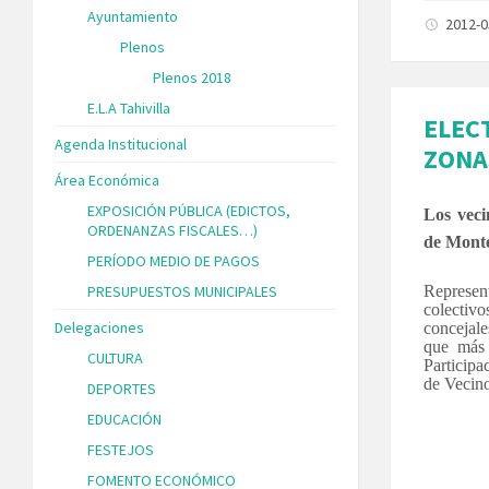
Ayuntamiento
2012-
Plenos
Plenos 2018
E.L.A Tahivilla
ELEC
Agenda Institucional
ZONA
Área Económica
EXPOSICIÓN PÚBLICA (EDICTOS,
Los veci
ORDENANZAS FISCALES…)
de Monte
PERÍODO MEDIO DE PAGOS
PRESUPUESTOS MUNICIPALES
Represent
colectiv
Delegaciones
concejale
que más
CULTURA
Participa
de Vecin
DEPORTES
EDUCACIÓN
FESTEJOS
FOMENTO ECONÓMICO