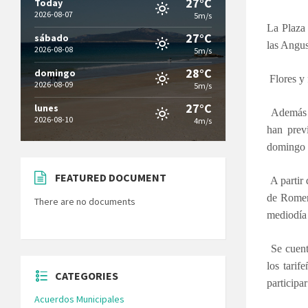
27°C
Today
2026-08-07
5m/s
La Plaza 
27°C
sábado
las Angus
2026-08-08
5m/s
28°C
domingo
Flores y 
2026-08-09
5m/s
27°C
lunes
Además d
2026-08-10
4m/s
han prev
domingo 
FEATURED DOCUMENT
A partir 
de Romer
There are no documents
mediodía 
Se cuenta
los tarif
CATEGORIES
participar
Acuerdos Municipales