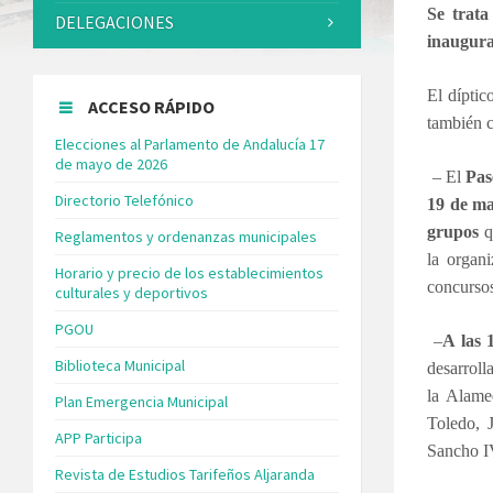
Se trata
DELEGACIONES
inaugura
El díptic
ACCESO RÁPIDO
también c
Elecciones al Parlamento de Andalucía 17
de mayo de 2026
– El
Pas
Directorio Telefónico
19 de m
grupos
q
Reglamentos y ordenanzas municipales
la organi
Horario y precio de los establecimientos
concursos
culturales y deportivos
PGOU
–
A las 
Biblioteca Municipal
desarroll
la Alame
Plan Emergencia Municipal
Toledo, 
APP Participa
Sancho I
Revista de Estudios Tarifeños Aljaranda