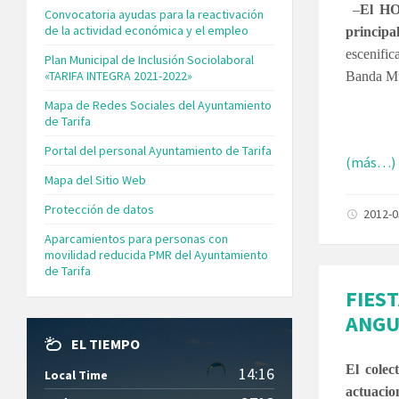
–
El H
Convocatoria ayudas para la reactivación
de la actividad económica y el empleo
principa
escenific
Plan Municipal de Inclusión Sociolaboral
«TARIFA INTEGRA 2021-2022»
Banda Mun
Mapa de Redes Sociales del Ayuntamiento
de Tarifa
Portal del personal Ayuntamiento de Tarifa
(más…)
Mapa del Sitio Web
Protección de datos
2012-
Aparcamientos para personas con
movilidad reducida PMR del Ayuntamiento
de Tarifa
FIEST
ANGU
EL TIEMPO
El colec
14:16
Local Time
actuacio