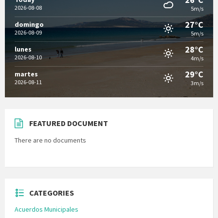
2026-08-08
5m/s
27°C
domingo
2026-08-09
5m/s
28°C
lunes
2026-08-10
4m/s
29°C
martes
2026-08-11
3m/s
FEATURED DOCUMENT
There are no documents
CATEGORIES
Acuerdos Municipales