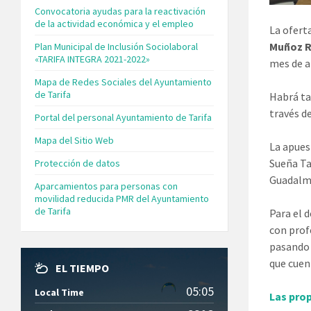
Convocatoria ayudas para la reactivación
de la actividad económica y el empleo
La ofert
Muñoz R
Plan Municipal de Inclusión Sociolaboral
«TARIFA INTEGRA 2021-2022»
mes de ab
Mapa de Redes Sociales del Ayuntamiento
de Tarifa
Habrá ta
través d
Portal del personal Ayuntamiento de Tarifa
Mapa del Sitio Web
La apues
Sueña Tar
Protección de datos
Guadalme
Aparcamientos para personas con
movilidad reducida PMR del Ayuntamiento
de Tarifa
Para el 
con prof
pasando 
que cuen
EL TIEMPO
05:05
Local Time
Las pro