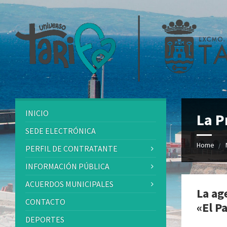
INICIO
La P
SEDE ELECTRÓNICA
Home
PERFIL DE CONTRATANTE
INFORMACIÓN PÚBLICA
ACUERDOS MUNICIPALES
La ag
CONTACTO
«El P
DEPORTES