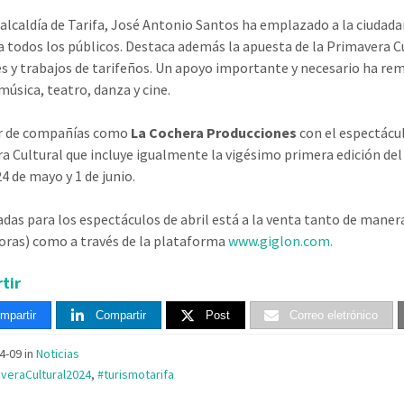
 alcaldía de Tarifa, José Antonio Santos ha emplazado a la ciudada
a todos los públicos. Destaca además la apuesta de la Primavera C
es y trabajos de tarifeños. Un apoyo importante y necesario ha re
música, teatro, danza y cine.
r de compañías como
La Cochera Producciones
con el espectácu
a Cultural que incluye igualmente la vigésimo primera edición del
24 de mayo y 1 de junio.
adas para los espectáculos de abril está a la venta tanto de manera 
horas) como a través de la plataforma
www.giglon.com.
tir
mpartir
Compartir
Post
Correo eletrónico
04-09
in
Noticias
veraCultural2024
,
#turismotarifa