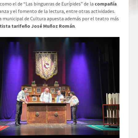
como el de “Las bingueras de Eurípides” de la
compañía
danza y el fomento de la lectura, entre otras actividades.
a municipal de Cultura apuesta además por el teatro más
etista tarifeño José Muñoz Román
.