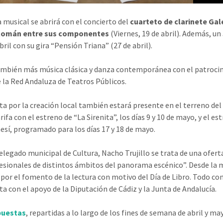
a musical se abrirá con el concierto del
cuarteto de clarinete Gal
omán entre sus componentes
(Viernes, 19 de abril). Además, un
ril con su gira “Pensión Triana” (27 de abril).
mbién más música clásica y danza contemporánea con el patrocinio 
e la Red Andaluza de Teatros Públicos.
ta por la creación local también estará presente en el terreno del 
ifa con el estreno de “La Sirenita”, los días 9 y 10 de mayo, y el e
sí, programado para los días 17 y 18 de mayo.
delegado municipal de Cultura, Nacho Trujillo se trata de una ofer
esionales de distintos ámbitos del panorama escénico”. Desde la m
por el fomento de la lectura con motivo del Día de Libro. Todo con
ta con el apoyo de la Diputación de Cádiz y la Junta de Andalucía.
puestas
, repartidas a lo largo de los fines de semana de abril y m