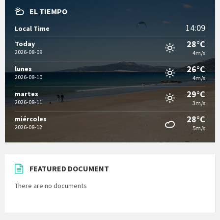
EL TIEMPO
14:09
Local Time
28°C
Today
2026-08-09
4m/s
26°C
lunes
2026-08-10
4m/s
29°C
martes
2026-08-11
3m/s
28°C
miércoles
2026-08-12
5m/s
FEATURED DOCUMENT
There are no documents