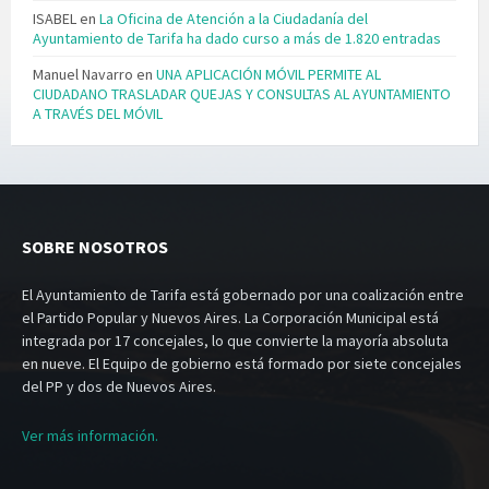
ISABEL
en
La Oficina de Atención a la Ciudadanía del
Ayuntamiento de Tarifa ha dado curso a más de 1.820 entradas
Manuel Navarro
en
UNA APLICACIÓN MÓVIL PERMITE AL
CIUDADANO TRASLADAR QUEJAS Y CONSULTAS AL AYUNTAMIENTO
A TRAVÉS DEL MÓVIL
SOBRE NOSOTROS
El Ayuntamiento de Tarifa está gobernado por una coalización entre
el Partido Popular y Nuevos Aires. La Corporación Municipal está
integrada por 17 concejales, lo que convierte la mayoría absoluta
en nueve. El Equipo de gobierno está formado por siete concejales
del PP y dos de Nuevos Aires.
Ver más información.