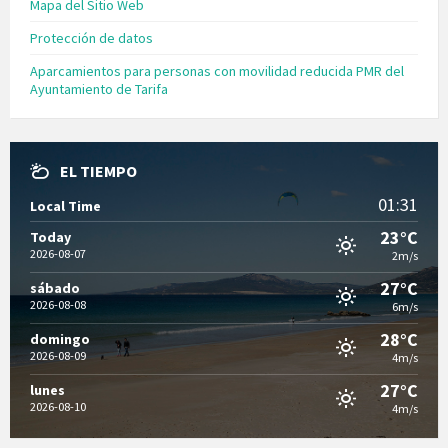
Mapa del Sitio Web
Protección de datos
Aparcamientos para personas con movilidad reducida PMR del
Ayuntamiento de Tarifa
EL TIEMPO
01:31
Local Time
23°C
Today
2026-08-07
2m/s
27°C
sábado
2026-08-08
6m/s
28°C
domingo
2026-08-09
4m/s
27°C
lunes
2026-08-10
4m/s