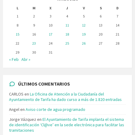
L
M
X
J
V
S
D
1
2
3
4
5
6
7
8
9
10
11
12
13
14
15
16
17
18
19
20
21
22
23
24
25
26
27
28
29
30
31
« Feb
Abr »
ÚLTIMOS COMENTARIOS
CARLOS
en
La Oficina de Atención a la Ciudadanía del
Ayuntamiento de Tarifa ha dado curso a más de 1.820 entradas
Angel
en
Aviso corte de agua programado
Jorge Vázquez
en
El Ayuntamiento de Tarifa implanta el sistema
de identificación ‘Cl@ve’ en la sede electrónica para facilitar las
tramitaciones