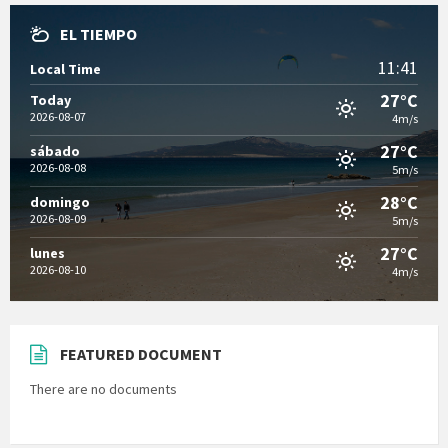
EL TIEMPO
11:41
Local Time
27°C
Today
2026-08-07
4m/s
27°C
sábado
2026-08-08
5m/s
28°C
domingo
2026-08-09
5m/s
27°C
lunes
2026-08-10
4m/s
FEATURED DOCUMENT
There are no documents