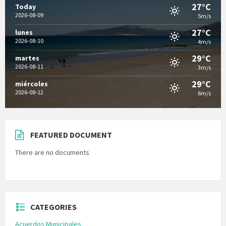
27°C
Today
2026-08-09
5m/s
27°C
lunes
2026-08-10
4m/s
29°C
martes
2026-08-11
3m/s
29°C
miércoles
2026-08-12
6m/s
FEATURED DOCUMENT
There are no documents
CATEGORIES
Acuerdos Municipales