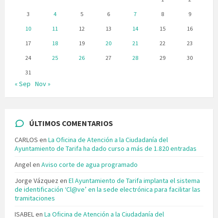
3
4
5
6
7
8
9
10
11
12
13
14
15
16
17
18
19
20
21
22
23
24
25
26
27
28
29
30
31
« Sep
Nov »
ÚLTIMOS COMENTARIOS
CARLOS
en
La Oficina de Atención a la Ciudadanía del
Ayuntamiento de Tarifa ha dado curso a más de 1.820 entradas
Angel
en
Aviso corte de agua programado
Jorge Vázquez
en
El Ayuntamiento de Tarifa implanta el sistema
de identificación ‘Cl@ve’ en la sede electrónica para facilitar las
tramitaciones
ISABEL
en
La Oficina de Atención a la Ciudadanía del