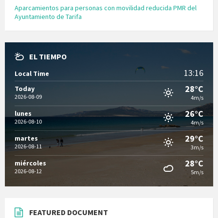
Aparcamientos para personas con movilidad reducida PMR del
Ayuntamiento de Tarifa
EL TIEMPO
13:16
Local Time
28°C
Today
2026-08-09
4m/s
26°C
lunes
2026-08-10
4m/s
29°C
martes
2026-08-11
3m/s
28°C
miércoles
2026-08-12
5m/s
FEATURED DOCUMENT