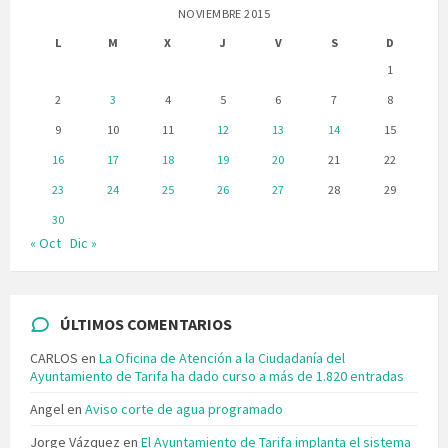
NOVIEMBRE 2015
L
M
X
J
V
S
D
1
2
3
4
5
6
7
8
9
10
11
12
13
14
15
16
17
18
19
20
21
22
23
24
25
26
27
28
29
30
« Oct
Dic »
ÚLTIMOS COMENTARIOS
CARLOS
en
La Oficina de Atención a la Ciudadanía del
Ayuntamiento de Tarifa ha dado curso a más de 1.820 entradas
Angel
en
Aviso corte de agua programado
Jorge Vázquez
en
El Ayuntamiento de Tarifa implanta el sistema