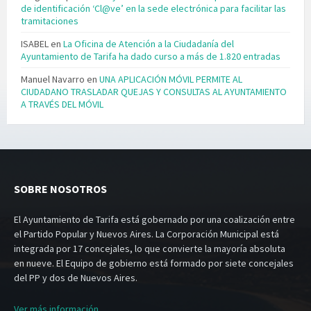
de identificación ‘Cl@ve’ en la sede electrónica para facilitar las
tramitaciones
ISABEL
en
La Oficina de Atención a la Ciudadanía del
Ayuntamiento de Tarifa ha dado curso a más de 1.820 entradas
Manuel Navarro
en
UNA APLICACIÓN MÓVIL PERMITE AL
CIUDADANO TRASLADAR QUEJAS Y CONSULTAS AL AYUNTAMIENTO
A TRAVÉS DEL MÓVIL
SOBRE NOSOTROS
El Ayuntamiento de Tarifa está gobernado por una coalización entre
el Partido Popular y Nuevos Aires. La Corporación Municipal está
integrada por 17 concejales, lo que convierte la mayoría absoluta
en nueve. El Equipo de gobierno está formado por siete concejales
del PP y dos de Nuevos Aires.
Ver más información.