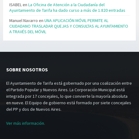
ISABEL
en
La Oficina de Atención a la Ciudadanía del
Ayuntamiento de Tarifa ha dado curso a más de 1.820 entradas
Manuel Navarro
en
UNA APLICACIÓN MÓVIL PERMITE AL
CIUDADANO TRASLADAR QUEJAS Y CONSULTAS AL AYUNTAMIENTO
A TRAVÉS DEL MÓVIL
SOBRE NOSOTROS
El Ayuntamiento de Tarifa está gobernado por una coalización entre
el Partido Popular y Nuevos Aires. La Corporación Municipal está
integrada por 17 concejales, lo que convierte la mayoría absoluta
en nueve. El Equipo de gobierno está formado por siete concejales
del PP y dos de Nuevos Aires.
Ver más información.