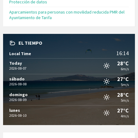
Protección de datos
Aparcamientos para personas con movilidad reducida PMR del
Ayuntamiento de Tarifa
EL TIEMPO
16:14
Local Time
28°C
Today
2026-08-07
6m/s
27°C
sábado
2026-08-08
5m/s
28°C
domingo
2026-08-09
5m/s
27°C
lunes
2026-08-10
4m/s