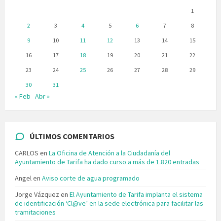
1
2
3
4
5
6
7
8
9
10
11
12
13
14
15
16
17
18
19
20
21
22
23
24
25
26
27
28
29
30
31
« Feb
Abr »
ÚLTIMOS COMENTARIOS
CARLOS
en
La Oficina de Atención a la Ciudadanía del
Ayuntamiento de Tarifa ha dado curso a más de 1.820 entradas
Angel
en
Aviso corte de agua programado
Jorge Vázquez
en
El Ayuntamiento de Tarifa implanta el sistema
de identificación ‘Cl@ve’ en la sede electrónica para facilitar las
tramitaciones