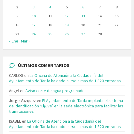
2
3
4
5
6
7
8
9
10
11
12
13
14
15
16
17
18
19
20
21
22
23
24
25
26
27
28
« Ene
Mar »
ÚLTIMOS COMENTARIOS
CARLOS
en
La Oficina de Atención a la Ciudadanía del
Ayuntamiento de Tarifa ha dado curso a más de 1.820 entradas
Angel
en
Aviso corte de agua programado
Jorge Vázquez
en
El Ayuntamiento de Tarifa implanta el sistema
de identificación ‘Cl@ve’ en la sede electrónica para facilitar las
tramitaciones
ISABEL
en
La Oficina de Atención a la Ciudadanía del
Ayuntamiento de Tarifa ha dado curso a más de 1.820 entradas