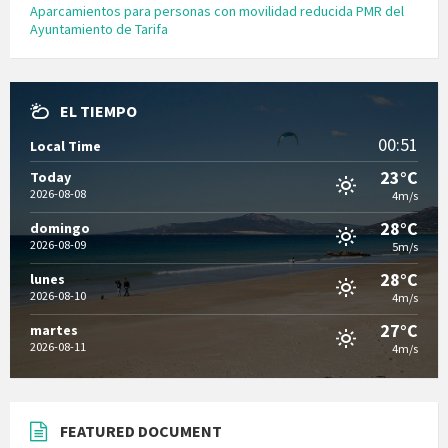
Aparcamientos para personas con movilidad reducida PMR del
Ayuntamiento de Tarifa
EL TIEMPO
00:51
Local Time
23°C
Today
2026-08-08
4m/s
28°C
domingo
2026-08-09
5m/s
28°C
lunes
2026-08-10
4m/s
27°C
martes
2026-08-11
4m/s
FEATURED DOCUMENT