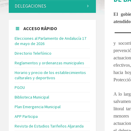
DELEGACIONES
El gobi
atendido
ACCESO RÁPIDO
Elecciones al Parlamento de Andalucía 17
y socorr
de mayo de 2026
prevenció
Directorio Telefónico
actuacio
Reglamentos y ordenanzas municipales
efectivos
Horario y precio de los establecimientos
hacia hoy
culturales y deportivos
Protecció
PGOU
A lo larg
Biblioteca Municipal
salvament
Plan Emergencia Municipal
litoral t
menores 
APP Participa
actuacion
Revista de Estudios Tarifeños Aljaranda
el deleg