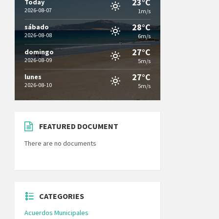
23°C
Today
2026-08-07
1m/s
28°C
sábado
2026-08-08
6m/s
27°C
domingo
2026-08-09
5m/s
27°C
lunes
2026-08-10
5m/s
FEATURED DOCUMENT
There are no documents
CATEGORIES
Acuerdos Municipales