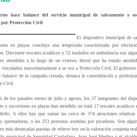
erno hace balance del servicio municipal de salvamento y so
 por Protección Civil
El dispositivo municipal de s
ismo en playas concluye una temporada caracterizada por efectivi
n. Diecisiete rescates acuáticos y 52 traslados en ambulancia son algu
nes atendidas a lo largo de un extenso litoral que ha estado atendi
, vinculados mayoritariamente a su vez a Protección Civil. El gobierno
 balance de la campaña cerrada, destaca la consolidación y profesio
n Civil.
o de los pasados meses de julio y agosto, los 37 integrantes del disp
o y socorrismo en playas han atendido un total 17 rescates acuáticos 
arifeño. A ellos hay que sumar las cerca de 374 atenciones relativas
y quemaduras, o las 253 personas asistidas por picaduras. Son algun
es más destacadas puestas de relieve hoy en la valoración conjunta rea
ado municipal de Seguridad Ciudadana, Juan José Medina y el alcalde 