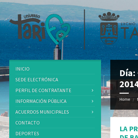
INICIO
Día:
SEDE ELECTRÓNICA
201
PERFIL DE CONTRATANTE
Home
INFORMACIÓN PÚBLICA
ACUERDOS MUNICIPALES
CONTACTO
LA P
DEPORTES
DE B