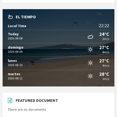
EL TIEMPO
22:22
Local Time
24°C
Today
2026-08-08
2m/s
27°C
domingo
2026-08-09
4m/s
27°C
lunes
2026-08-10
4m/s
28°C
martes
2026-08-11
1m/s
FEATURED DOCUMENT
There are no documents