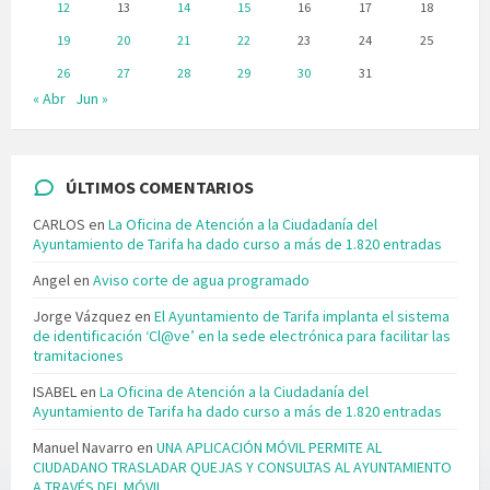
12
13
14
15
16
17
18
19
20
21
22
23
24
25
26
27
28
29
30
31
« Abr
Jun »
ÚLTIMOS COMENTARIOS
CARLOS
en
La Oficina de Atención a la Ciudadanía del
Ayuntamiento de Tarifa ha dado curso a más de 1.820 entradas
Angel
en
Aviso corte de agua programado
Jorge Vázquez
en
El Ayuntamiento de Tarifa implanta el sistema
de identificación ‘Cl@ve’ en la sede electrónica para facilitar las
tramitaciones
ISABEL
en
La Oficina de Atención a la Ciudadanía del
Ayuntamiento de Tarifa ha dado curso a más de 1.820 entradas
Manuel Navarro
en
UNA APLICACIÓN MÓVIL PERMITE AL
CIUDADANO TRASLADAR QUEJAS Y CONSULTAS AL AYUNTAMIENTO
A TRAVÉS DEL MÓVIL