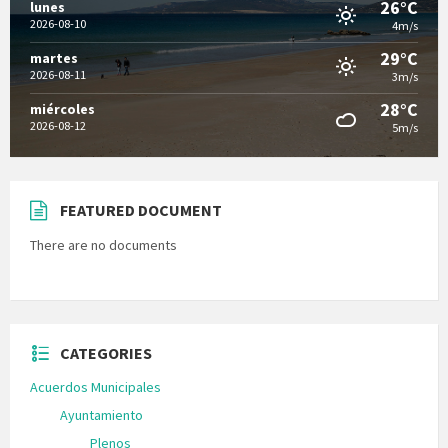
26°C
lunes
2026-08-10
4m/s
29°C
martes
2026-08-11
3m/s
28°C
miércoles
2026-08-12
5m/s
FEATURED DOCUMENT
There are no documents
CATEGORIES
Acuerdos Municipales
Ayuntamiento
Plenos