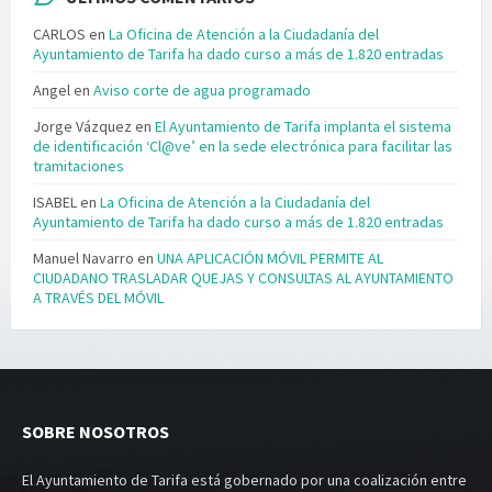
CARLOS
en
La Oficina de Atención a la Ciudadanía del
Ayuntamiento de Tarifa ha dado curso a más de 1.820 entradas
Angel
en
Aviso corte de agua programado
Jorge Vázquez
en
El Ayuntamiento de Tarifa implanta el sistema
de identificación ‘Cl@ve’ en la sede electrónica para facilitar las
tramitaciones
ISABEL
en
La Oficina de Atención a la Ciudadanía del
Ayuntamiento de Tarifa ha dado curso a más de 1.820 entradas
Manuel Navarro
en
UNA APLICACIÓN MÓVIL PERMITE AL
CIUDADANO TRASLADAR QUEJAS Y CONSULTAS AL AYUNTAMIENTO
A TRAVÉS DEL MÓVIL
SOBRE NOSOTROS
El Ayuntamiento de Tarifa está gobernado por una coalización entre