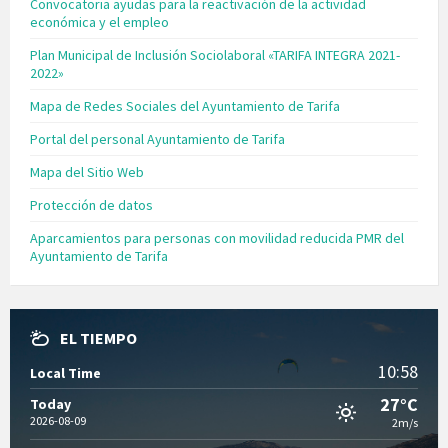
Convocatoria ayudas para la reactivación de la actividad
económica y el empleo
Plan Municipal de Inclusión Sociolaboral «TARIFA INTEGRA 2021-
2022»
Mapa de Redes Sociales del Ayuntamiento de Tarifa
Portal del personal Ayuntamiento de Tarifa
Mapa del Sitio Web
Protección de datos
Aparcamientos para personas con movilidad reducida PMR del
Ayuntamiento de Tarifa
EL TIEMPO
10:58
Local Time
27°C
Today
2026-08-09
2m/s