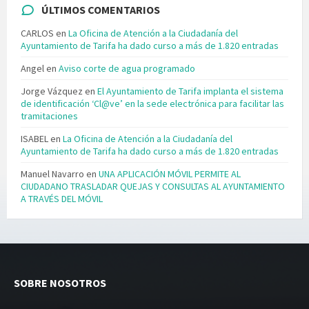
ÚLTIMOS COMENTARIOS
CARLOS
en
La Oficina de Atención a la Ciudadanía del
Ayuntamiento de Tarifa ha dado curso a más de 1.820 entradas
Angel
en
Aviso corte de agua programado
Jorge Vázquez
en
El Ayuntamiento de Tarifa implanta el sistema
de identificación ‘Cl@ve’ en la sede electrónica para facilitar las
tramitaciones
ISABEL
en
La Oficina de Atención a la Ciudadanía del
Ayuntamiento de Tarifa ha dado curso a más de 1.820 entradas
Manuel Navarro
en
UNA APLICACIÓN MÓVIL PERMITE AL
CIUDADANO TRASLADAR QUEJAS Y CONSULTAS AL AYUNTAMIENTO
A TRAVÉS DEL MÓVIL
SOBRE NOSOTROS