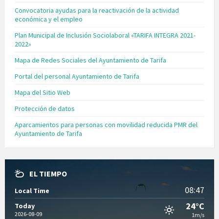
Convocatoria ayudas para la reactivación de la actividad
económica y el empleo
Plan Municipal de Inclusión Sociolaboral «TARIFA INTEGRA 2021-
2022»
Mapa de Redes Sociales del Ayuntamiento de Tarifa
Portal del personal Ayuntamiento de Tarifa
Mapa del Sitio Web
Protección de datos
Aparcamientos para personas con movilidad reducida PMR del
Ayuntamiento de Tarifa
EL TIEMPO
08:47
Local Time
24°C
Today
2026-08-09
1m/s