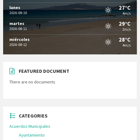
27°C
lunes
2026-08-10
4m/s
29°C
martes
2026-08-11
2m/s
28°C
miércoles
2026-08-12
4m/s
FEATURED DOCUMENT
There are no documents
CATEGORIES
Acuerdos Municipales
Ayuntamiento