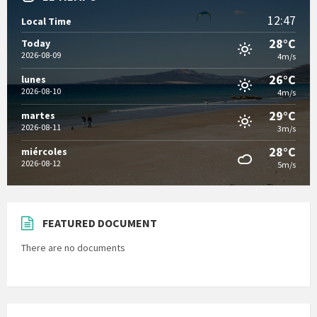
12:47
Local Time
28°C
Today
2026-08-09
4m/s
26°C
lunes
2026-08-10
4m/s
29°C
martes
2026-08-11
3m/s
28°C
miércoles
2026-08-12
5m/s
FEATURED DOCUMENT
There are no documents