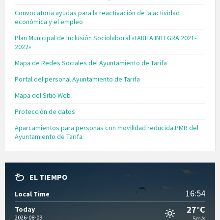
Convocatoria ayudas para la reactivación de la actividad
económica y el empleo
Plan Municipal de Inclusión Sociolaboral «TARIFA INTEGRA 2021-
2022»
Mapa de Redes Sociales del Ayuntamiento de Tarifa
Portal del personal Ayuntamiento de Tarifa
Mapa del Sitio Web
Protección de datos
Aparcamientos para personas con movilidad reducida PMR del
Ayuntamiento de Tarifa
EL TIEMPO
16:54
Local Time
27°C
Today
2026-08-09
5m/s