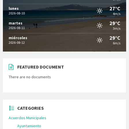
27°C
lunes
2026-08-10
4m/s
29°C
martes
2026-08-11
3m/s
29°C
miércoles
2026-08-12
6m/s
FEATURED DOCUMENT
There are no documents
CATEGORIES
Acuerdos Municipales
Ayuntamiento