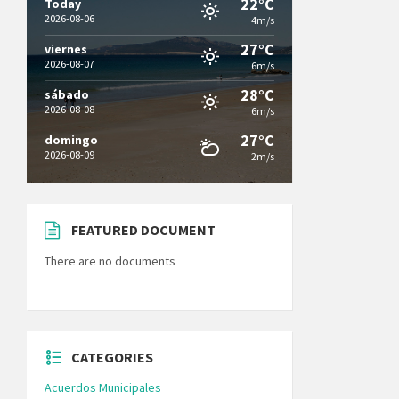
22°C
Today
2026-08-06
4m/s
27°C
viernes
2026-08-07
6m/s
28°C
sábado
2026-08-08
6m/s
27°C
domingo
2026-08-09
2m/s
FEATURED DOCUMENT
There are no documents
CATEGORIES
Acuerdos Municipales