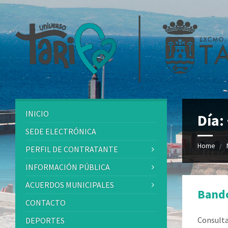
INICIO
Día:
SEDE ELECTRÓNICA
Home
PERFIL DE CONTRATANTE
INFORMACIÓN PÚBLICA
ACUERDOS MUNICIPALES
Bando
CONTACTO
Consulta
DEPORTES