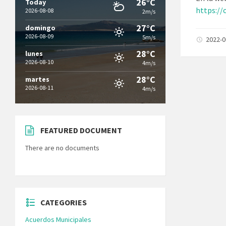
26°C
Today
https://
2026-08-08
2m/s
27°C
domingo
2026-08-09
5m/s
2022-
28°C
lunes
2026-08-10
4m/s
28°C
martes
2026-08-11
4m/s
FEATURED DOCUMENT
There are no documents
CATEGORIES
Acuerdos Municipales