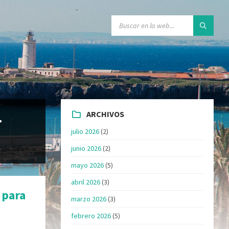
ARCHIVOS
>
julio 2026
(2)
junio 2026
(2)
mayo 2026
(5)
abril 2026
(3)
 para
marzo 2026
(3)
febrero 2026
(5)