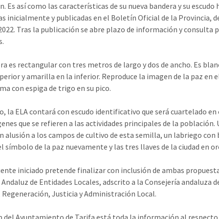
n. Es así como las características de su nueva bandera y su escudo 
 inicialmente y publicadas en el Boletín Oficial de la Provincia, d
 2022. Tras la publicación se abre plazo de información y consulta 
s.
ra es rectangular con tres metros de largo y dos de ancho. Es blan
perior y amarilla en la inferior. Reproduce la imagen de la paz en e
ma con espiga de trigo en su pico.
, la ELA contará con escudo identificativo que será cuartelado en 
enes que se refieren a las actividades principales de la población.
en alusión a los campos de cultivo de esta semilla, un labriego con
el símbolo de la paz nuevamente y las tres llaves de la ciudad en or
iente iniciado pretende finalizar con inclusión de ambas propuesta
 Andaluz de Entidades Locales, adscrito a la Consejería andaluza d
 Regeneración, Justicia y Administración Local.
b del Ayuntamiento de Tarifa está toda la información al respecto