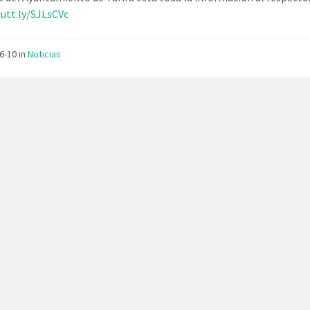
cutt.ly/SJLsCVc
06-10
in
Noticias