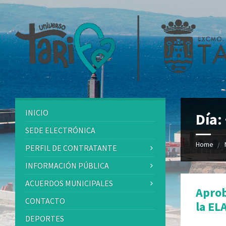
INICIO
Día:
SEDE ELECTRÓNICA
Home
PERFIL DE CONTRATANTE
INFORMACIÓN PÚBLICA
ACUERDOS MUNICIPALES
Aprob
CONTACTO
la EL
DEPORTES