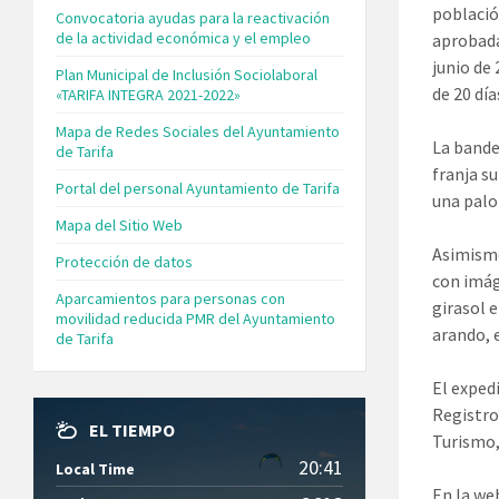
població
Convocatoria ayudas para la reactivación
de la actividad económica y el empleo
aprobadas
junio de
Plan Municipal de Inclusión Sociolaboral
de 20 día
«TARIFA INTEGRA 2021-2022»
Mapa de Redes Sociales del Ayuntamiento
La bande
de Tarifa
franja su
Portal del personal Ayuntamiento de Tarifa
una palo
Mapa del Sitio Web
Asimismo
Protección de datos
con imág
Aparcamientos para personas con
girasol 
movilidad reducida PMR del Ayuntamiento
arando, 
de Tarifa
El exped
Registro
EL TIEMPO
Turismo,
20:41
Local Time
En la we