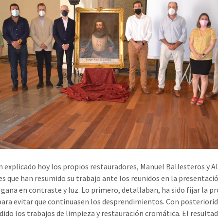
an explicado hoy los propios restauradores, Manuel Ballesteros y A
es que han resumido su trabajo ante los reunidos en la presentaci
gana en contraste y luz. Lo primero, detallaban, ha sido fijar la p
para evitar que continuasen los desprendimientos. Con posteriorid
dido los trabajos de limpieza y restauración cromática. El resulta