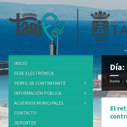
INICIO
Día:
SEDE ELECTRÓNICA
Home
PERFIL DE CONTRATANTE
INFORMACIÓN PÚBLICA
ACUERDOS MUNICIPALES
El re
CONTACTO
contr
DEPORTES