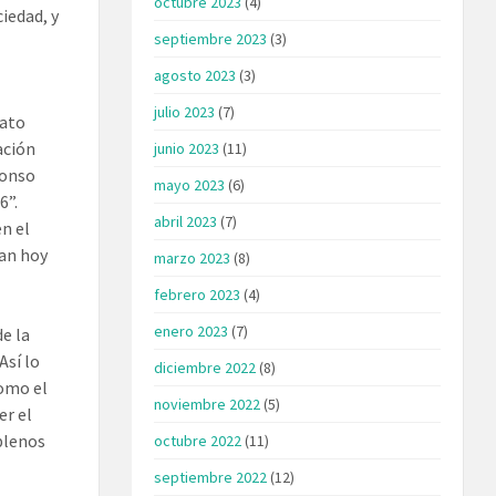
octubre 2023
(4)
iedad, y
septiembre 2023
(3)
agosto 2023
(3)
julio 2023
(7)
rato
ación
junio 2023
(11)
lonso
mayo 2023
(6)
6”.
abril 2023
(7)
n el
ban hoy
marzo 2023
(8)
febrero 2023
(4)
enero 2023
(7)
e la
Así lo
diciembre 2022
(8)
como el
noviembre 2022
(5)
er el
 plenos
octubre 2022
(11)
septiembre 2022
(12)