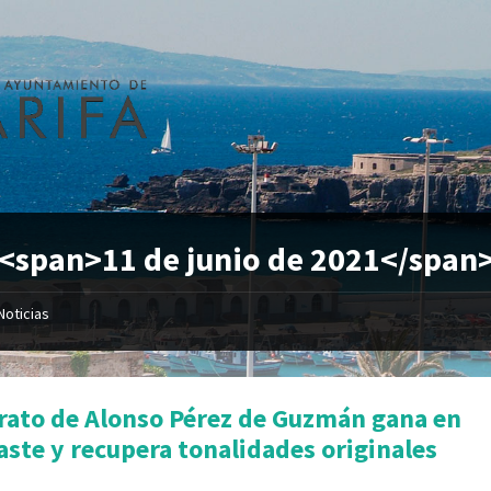
 <span>11 de junio de 2021</span
Noticias
trato de Alonso Pérez de Guzmán gana en
aste y recupera tonalidades originales