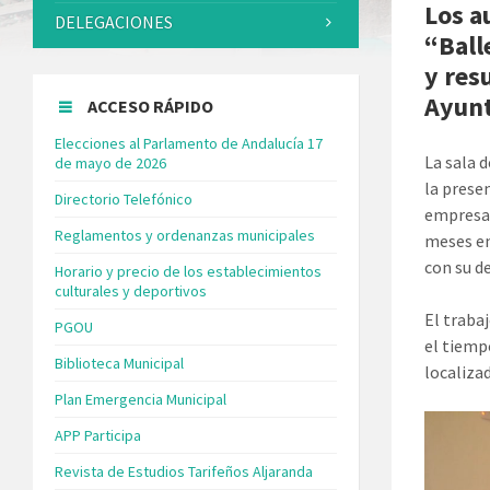
Los a
DELEGACIONES
“Ball
y res
Ayunt
ACCESO RÁPIDO
Elecciones al Parlamento de Andalucía 17
La sala d
de mayo de 2026
la prese
Directorio Telefónico
empresa 
Reglamentos y ordenanzas municipales
meses en
con su d
Horario y precio de los establecimientos
culturales y deportivos
El traba
PGOU
el tiemp
Biblioteca Municipal
localiza
Plan Emergencia Municipal
APP Participa
Revista de Estudios Tarifeños Aljaranda