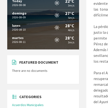
22°C
Today
evidente
2026-08-08
3m/s
las tona
27°C
domingo
difícilm
2026-08-09
5m/s
28°C
lunes
La pérdi
2026-08-10
4m/s
justo la 
28°C
martes
permite 
2026-08-11
3m/s
Pérez de
Además l
sevillan
los resta
FEATURED DOCUMENT
There are no documents
Para el 
recupera
remarcab
delegado
resultad
CATEGORIES
del Ayun
Acuerdos Municipales