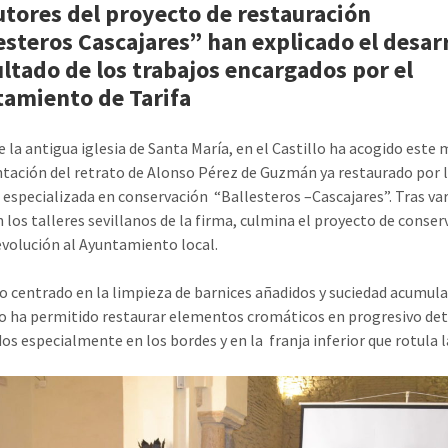
utores del proyecto de restauración
esteros Cascajares” han explicado el desar
ultado de los trabajos encargados por el
amiento de Tarifa
e la antigua iglesia de Santa María, en el Castillo ha acogido este
ntación del retrato de Alonso Pérez de Guzmán ya restaurado por 
especializada en conservación “Ballesteros –Cascajares”. Tras va
 los talleres sevillanos de la firma, culmina el proyecto de conser
evolución al Ayuntamiento local.
jo centrado en la limpieza de barnices añadidos y suciedad acumul
o ha permitido restaurar elementos cromáticos en progresivo det
dos especialmente en los bordes y en la franja inferior que rotula l