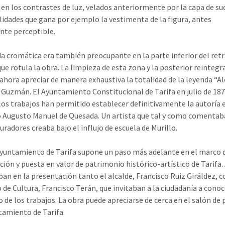
 en los contrastes de luz, velados anteriormente por la capa de suc
lidades que gana por ejemplo la vestimenta de la figura, antes
ente perceptible.
da cromática era también preocupante en la parte inferior del ret
que rotula la obra. La limpieza de esta zona y la posterior reintegr
ahora apreciar de manera exhaustiva la totalidad de la leyenda “A
 Guzmán. El Ayuntamiento Constitucional de Tarifa en julio de 187
os trabajos han permitido establecer definitivamente la autoría e
o Augusto Manuel de Quesada. Un artista que tal y como comenta
uradores creaba bajo el influjo de escuela de Murillo.
Ayuntamiento de Tarifa supone un paso más adelante en el marco d
ción y puesta en valor de patrimonio histórico-artístico de Tarifa. 
an en la presentación tanto el alcalde, Francisco Ruiz Giráldez, 
 de Cultura, Francisco Terán, que invitaban a la ciudadanía a conoc
o de los trabajos. La obra puede apreciarse de cerca en el salón de
tamiento de Tarifa.