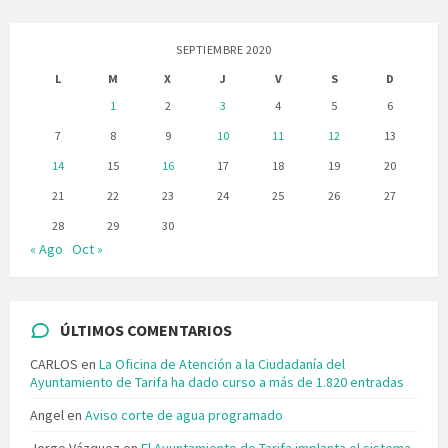
SEPTIEMBRE 2020
L
M
X
J
V
S
D
1
2
3
4
5
6
7
8
9
10
11
12
13
14
15
16
17
18
19
20
21
22
23
24
25
26
27
28
29
30
« Ago
Oct »
ÚLTIMOS COMENTARIOS
CARLOS
en
La Oficina de Atención a la Ciudadanía del
Ayuntamiento de Tarifa ha dado curso a más de 1.820 entradas
Angel
en
Aviso corte de agua programado
Jorge Vázquez
en
El Ayuntamiento de Tarifa implanta el sistema