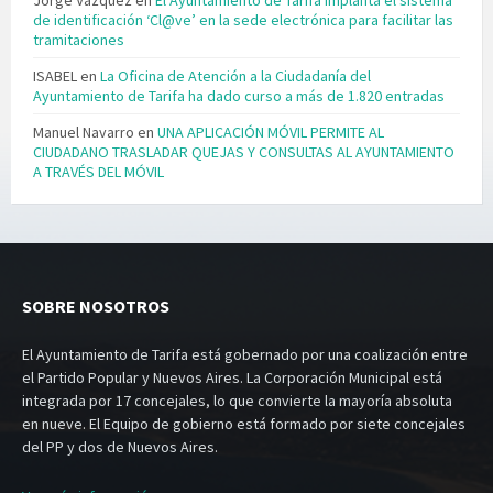
de identificación ‘Cl@ve’ en la sede electrónica para facilitar las
tramitaciones
ISABEL
en
La Oficina de Atención a la Ciudadanía del
Ayuntamiento de Tarifa ha dado curso a más de 1.820 entradas
Manuel Navarro
en
UNA APLICACIÓN MÓVIL PERMITE AL
CIUDADANO TRASLADAR QUEJAS Y CONSULTAS AL AYUNTAMIENTO
A TRAVÉS DEL MÓVIL
SOBRE NOSOTROS
El Ayuntamiento de Tarifa está gobernado por una coalización entre
el Partido Popular y Nuevos Aires. La Corporación Municipal está
integrada por 17 concejales, lo que convierte la mayoría absoluta
en nueve. El Equipo de gobierno está formado por siete concejales
del PP y dos de Nuevos Aires.