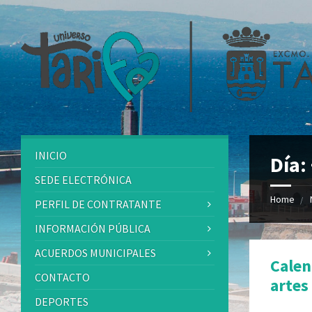
INICIO
Día:
SEDE ELECTRÓNICA
Home
PERFIL DE CONTRATANTE
INFORMACIÓN PÚBLICA
ACUERDOS MUNICIPALES
Calen
CONTACTO
artes
DEPORTES