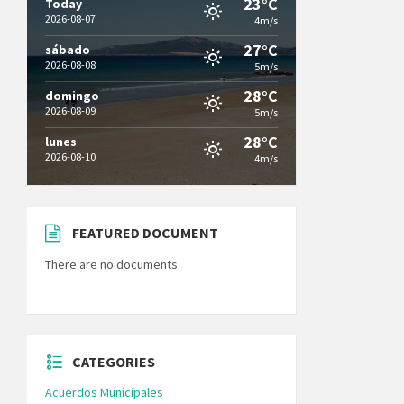
23°C
Today
2026-08-07
4m/s
27°C
sábado
2026-08-08
5m/s
28°C
domingo
2026-08-09
5m/s
28°C
lunes
2026-08-10
4m/s
FEATURED DOCUMENT
There are no documents
CATEGORIES
Acuerdos Municipales