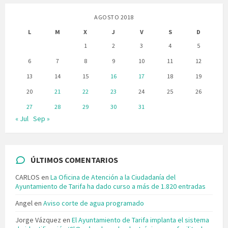
AGOSTO 2018
L
M
X
J
V
S
D
1
2
3
4
5
6
7
8
9
10
11
12
13
14
15
16
17
18
19
20
21
22
23
24
25
26
27
28
29
30
31
« Jul
Sep »
ÚLTIMOS COMENTARIOS
CARLOS
en
La Oficina de Atención a la Ciudadanía del
Ayuntamiento de Tarifa ha dado curso a más de 1.820 entradas
Angel
en
Aviso corte de agua programado
Jorge Vázquez
en
El Ayuntamiento de Tarifa implanta el sistema