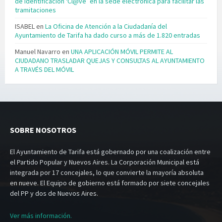
de identificación ‘Cl@ve’ en la sede electrónica para facilitar las
tramitaciones
ISABEL
en
La Oficina de Atención a la Ciudadanía del
Ayuntamiento de Tarifa ha dado curso a más de 1.820 entradas
Manuel Navarro
en
UNA APLICACIÓN MÓVIL PERMITE AL
CIUDADANO TRASLADAR QUEJAS Y CONSULTAS AL AYUNTAMIENTO
A TRAVÉS DEL MÓVIL
SOBRE NOSOTROS
El Ayuntamiento de Tarifa está gobernado por una coalización entre
el Partido Popular y Nuevos Aires. La Corporación Municipal está
integrada por 17 concejales, lo que convierte la mayoría absoluta
en nueve. El Equipo de gobierno está formado por siete concejales
del PP y dos de Nuevos Aires.
Ver más información.