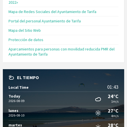
2022»
Mapa de Redes Sociales del Ayuntamiento de Tarifa
Portal del personal Ayuntamiento de Tarifa
Mapa del Sitio Web
Protección de datos
Aparcamientos para personas con movilidad reducida PMR del
Ayuntamiento de Tarifa
EL TIEMPO
01:43
Local Time
24°C
Today
2026-08-09
1m/s
27°C
lunes
2026-08-10
4m/s
28°C
martes