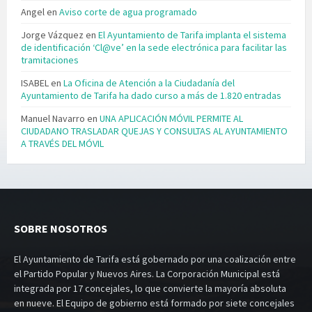
Angel
en
Aviso corte de agua programado
Jorge Vázquez
en
El Ayuntamiento de Tarifa implanta el sistema
de identificación ‘Cl@ve’ en la sede electrónica para facilitar las
tramitaciones
ISABEL
en
La Oficina de Atención a la Ciudadanía del
Ayuntamiento de Tarifa ha dado curso a más de 1.820 entradas
Manuel Navarro
en
UNA APLICACIÓN MÓVIL PERMITE AL
CIUDADANO TRASLADAR QUEJAS Y CONSULTAS AL AYUNTAMIENTO
A TRAVÉS DEL MÓVIL
SOBRE NOSOTROS
El Ayuntamiento de Tarifa está gobernado por una coalización entre
el Partido Popular y Nuevos Aires. La Corporación Municipal está
integrada por 17 concejales, lo que convierte la mayoría absoluta
en nueve. El Equipo de gobierno está formado por siete concejales