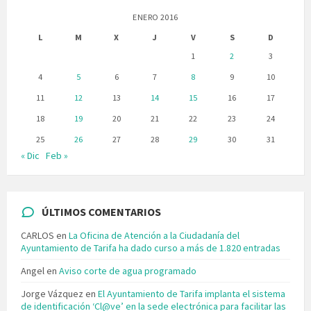
ENERO 2016
L
M
X
J
V
S
D
1
2
3
4
5
6
7
8
9
10
11
12
13
14
15
16
17
18
19
20
21
22
23
24
25
26
27
28
29
30
31
« Dic
Feb »
ÚLTIMOS COMENTARIOS
CARLOS
en
La Oficina de Atención a la Ciudadanía del
Ayuntamiento de Tarifa ha dado curso a más de 1.820 entradas
Angel
en
Aviso corte de agua programado
Jorge Vázquez
en
El Ayuntamiento de Tarifa implanta el sistema
de identificación ‘Cl@ve’ en la sede electrónica para facilitar las