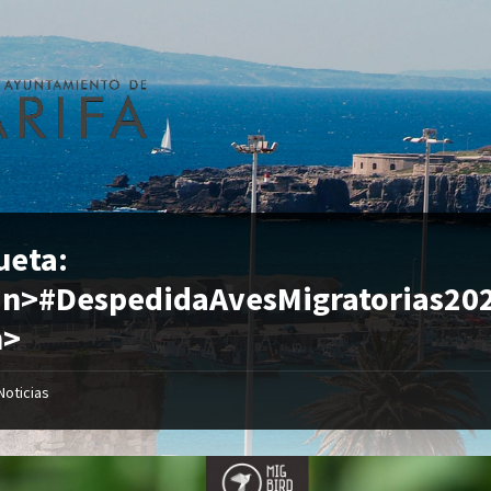
ueta:
an>#DespedidaAvesMigratorias20
n>
Noticias