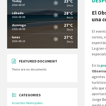
DESPE
23°C
Today
2026-08-07
2m/s
El Ob
28°C
sábado
2026-08-08
6m/s
una c
27°C
domingo
2026-08-09
5m/s
El event
27°C
cursos, v
lunes
2026-08-10
5m/s
espectác
La gran 
especial
FEATURED DOCUMENT
En la
pr
There are no documents
Observa
agentes 
turístic
año que 
aportaci
CATEGORIES
Jorge Be
Acuerdos Municipales
ayuda a 