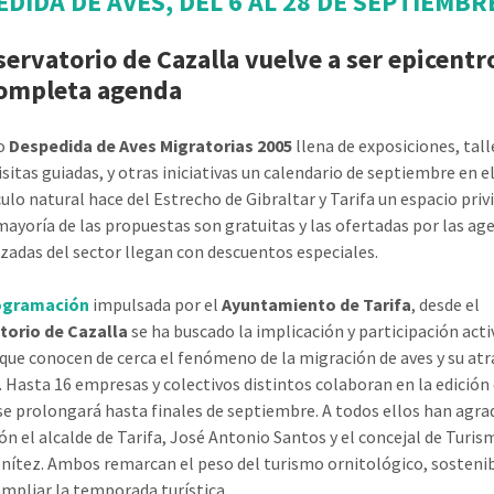
DIDA DE AVES, DEL 6 AL 28 DE SEPTIEMBR
servatorio de Cazalla vuelve a ser epicentr
ompleta agenda
o
Despedida de Aves Migratorias 2005
llena de exposiciones, tall
isitas guiadas, y otras iniciativas un calendario de septiembre en el
ulo natural hace del Estrecho de Gibraltar y Tarifa un espacio priv
mayoría de las propuestas son gratuitas y las ofertadas por las ag
izadas del sector llegan con descuentos especiales.
ogramación
impulsada por el
Ayuntamiento de Tarifa
, desde el
torio de Cazalla
se ha buscado la implicación y participación acti
que conocen de cerca el fenómeno de la migración de aves y su atr
o. Hasta 16 empresas y colectivos distintos colaboran en la edición
se prolongará hasta finales de septiembre. A todos ellos han agra
ón el alcalde de Tarifa, José Antonio Santos y el concejal de Turis
nítez. Ambos remarcan el peso del turismo ornitológico, sosteni
ampliar la temporada turística.