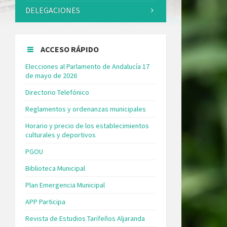
DELEGACIONES
ACCESO RÁPIDO
Elecciones al Parlamento de Andalucía 17
de mayo de 2026
Directorio Telefónico
Reglamentos y ordenanzas municipales
Horario y precio de los establecimientos
culturales y deportivos
PGOU
Biblioteca Municipal
Plan Emergencia Municipal
APP Participa
Revista de Estudios Tarifeños Aljaranda