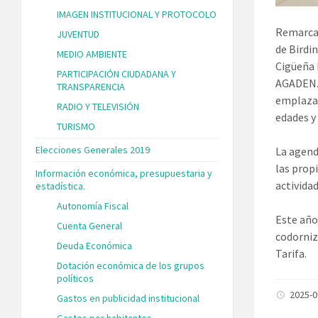
IMAGEN INSTITUCIONAL Y PROTOCOLO
Remarcan
JUVENTUD
de Birdi
MEDIO AMBIENTE
Cigüeña 
PARTICIPACIÓN CIUDADANA Y
AGADEN. 
TRANSPARENCIA
emplazad
RADIO Y TELEVISIÓN
edades y
TURISMO
Elecciones Generales 2019
La agend
las
prop
Información económica, presupuestaria y
actividad
estadística.
Autonomía Fiscal
Este año
Cuenta General
codorniz
Deuda Económica
Tarifa.
Dotación económica de los grupos
políticos
2025-
Gastos en publicidad institucional
Gastos por habitantes