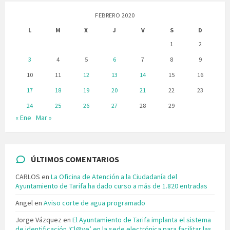
FEBRERO 2020
L
M
X
J
V
S
D
1
2
3
4
5
6
7
8
9
10
11
12
13
14
15
16
17
18
19
20
21
22
23
24
25
26
27
28
29
« Ene
Mar »
ÚLTIMOS COMENTARIOS
CARLOS
en
La Oficina de Atención a la Ciudadanía del
Ayuntamiento de Tarifa ha dado curso a más de 1.820 entradas
Angel
en
Aviso corte de agua programado
Jorge Vázquez
en
El Ayuntamiento de Tarifa implanta el sistema
de identificación ‘Cl@ve’ en la sede electrónica para facilitar las