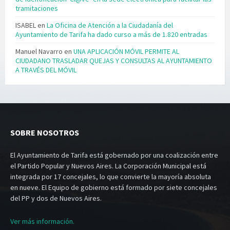
tramitaciones
ISABEL
en
La Oficina de Atención a la Ciudadanía del
Ayuntamiento de Tarifa ha dado curso a más de 1.820 entradas
Manuel Navarro
en
UNA APLICACIÓN MÓVIL PERMITE AL
CIUDADANO TRASLADAR QUEJAS Y CONSULTAS AL AYUNTAMIENTO
A TRAVÉS DEL MÓVIL
SOBRE NOSOTROS
El Ayuntamiento de Tarifa está gobernado por una coalización entre
el Partido Popular y Nuevos Aires. La Corporación Municipal está
integrada por 17 concejales, lo que convierte la mayoría absoluta
en nueve. El Equipo de gobierno está formado por siete concejales
del PP y dos de Nuevos Aires.
Ver más información.