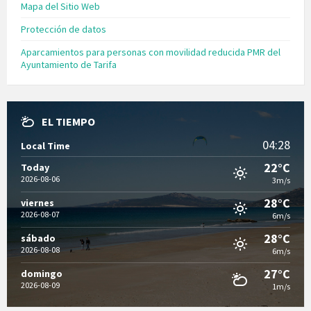
Mapa del Sitio Web
Protección de datos
Aparcamientos para personas con movilidad reducida PMR del
Ayuntamiento de Tarifa
EL TIEMPO
04:28
Local Time
22°C
Today
2026-08-06
3m/s
28°C
viernes
2026-08-07
6m/s
28°C
sábado
2026-08-08
6m/s
27°C
domingo
2026-08-09
1m/s