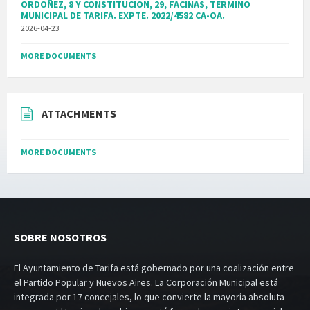
ORDOÑEZ, 8 Y CONSTITUCION, 29, FACINAS, TERMINO
MUNICIPAL DE TARIFA. EXPTE. 2022/4582 CA-OA.
2026-04-23
MORE DOCUMENTS
ATTACHMENTS
MORE DOCUMENTS
SOBRE NOSOTROS
El Ayuntamiento de Tarifa está gobernado por una coalización entre
el Partido Popular y Nuevos Aires. La Corporación Municipal está
integrada por 17 concejales, lo que convierte la mayoría absoluta