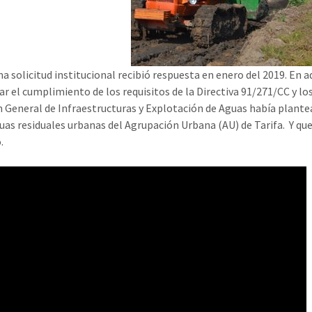
ma solicitud institucional recibió respuesta en enero del 2019. En 
ar el cumplimiento de los requisitos de la Directiva 91/271/CC y lo
n General de Infraestructuras y Explotación de Aguas había plante
guas residuales urbanas del Agrupación Urbana (AU) de Tarifa. Y que
.