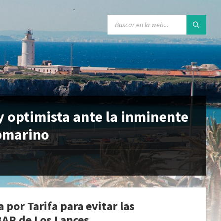
y optimista ante la inminente
ubmarino
por Tarifa para evitar las
EBAR de Los Lances