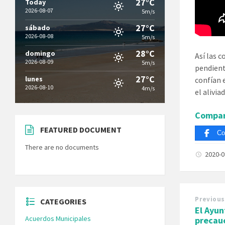
27°C
Today
2026-08-07
5m/s
27°C
sábado
2026-08-08
5m/s
28°C
domingo
Así las 
2026-08-09
5m/s
pendient
27°C
lunes
confían 
2026-08-10
4m/s
el alivia
Compar
FEATURED DOCUMENT
Co
There are no documents
2020-
Previous
CATEGORIES
El Ayun
Acuerdos Municipales
precauc