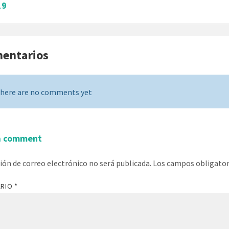
19
mentarios
here are no comments yet
a comment
ción de correo electrónico no será publicada.
Los campos obligato
ARIO
*