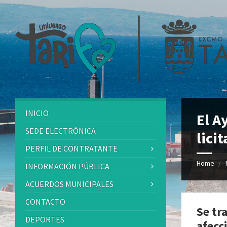
INICIO
El A
SEDE ELECTRÓNICA
lici
PERFIL DE CONTRATANTE
Home
INFORMACIÓN PÚBLICA
ACUERDOS MUNICIPALES
CONTACTO
Se tr
DEPORTES
afecc