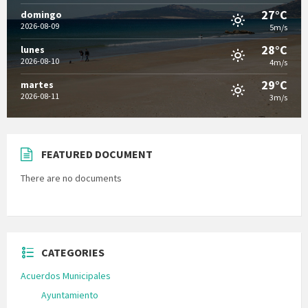
27°C
domingo
2026-08-09
5m/s
28°C
lunes
2026-08-10
4m/s
29°C
martes
2026-08-11
3m/s
FEATURED DOCUMENT
There are no documents
CATEGORIES
Acuerdos Municipales
Ayuntamiento