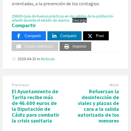
orientadas, a la prevención de los contagios.
250420-Guía-de-buenas-prácticas-en-las-salidas-de-la-población-
infantil-durante-el-estado-de-alarma
Descarga
Compartir
Compartir
Compartir
Post
Correo eletrónico
Imprimir
2020-04-25
in
Noticias
Previous
Next
El Ayuntamiento de
Refuerzan la
Tarifa recibe más
desinfección de
de 46.600 euros de
viales y plazas de
la Diputación de
cara a la salida
Cádiz para combatir
autorizada de los
la crisis sanitaria
menores