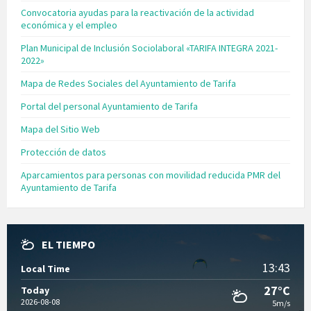
Convocatoria ayudas para la reactivación de la actividad
económica y el empleo
Plan Municipal de Inclusión Sociolaboral «TARIFA INTEGRA 2021-
2022»
Mapa de Redes Sociales del Ayuntamiento de Tarifa
Portal del personal Ayuntamiento de Tarifa
Mapa del Sitio Web
Protección de datos
Aparcamientos para personas con movilidad reducida PMR del
Ayuntamiento de Tarifa
EL TIEMPO
13:43
Local Time
27°C
Today
2026-08-08
5m/s