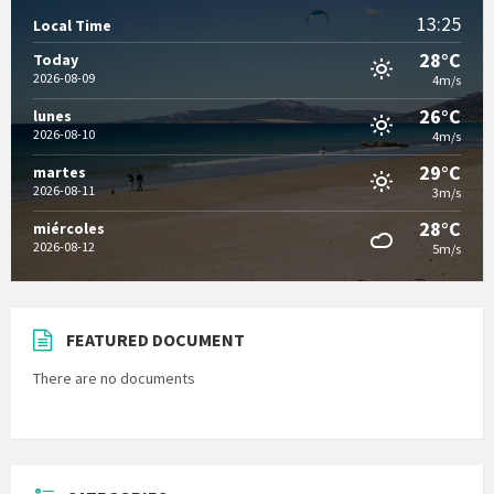
13:25
Local Time
28°C
Today
2026-08-09
4m/s
26°C
lunes
2026-08-10
4m/s
29°C
martes
2026-08-11
3m/s
28°C
miércoles
2026-08-12
5m/s
FEATURED DOCUMENT
There are no documents