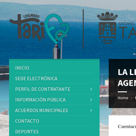
INICIO
LA L
SEDE ELECTRÓNICA
AGE
PERFIL DE CONTRATANTE
Home
INFORMACIÓN PÚBLICA
ACUERDOS MUNICIPALES
CONTACTO
Cuentacu
DEPORTES