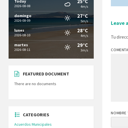
25°C
Today
2026-08-08
4m/s
27°C
domingo
2026-08-09
5m/s
Leave 
28°C
lunes
2026-08-10
4m/s
Tu direc
29°C
martes
COMENT
2026-08-11
3m/s
FEATURED DOCUMENT
There are no documents
NOMBRE
CATEGORIES
Acuerdos Municipales