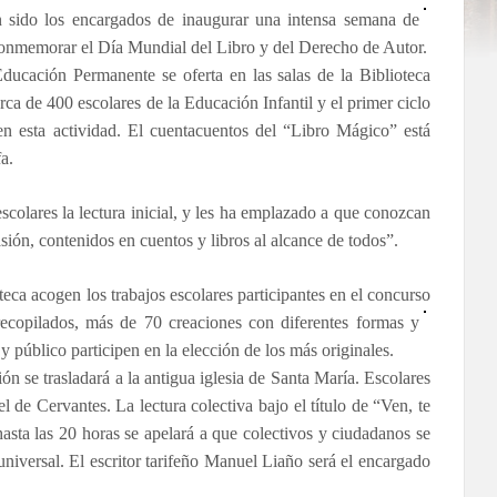
 sido los encargados de in
augurar una intensa semana de
a conmemorar el Día Mundial del Libro y del Derech
o de Autor.
ducación Permanente se oferta en las salas de la Biblioteca
rca de 400 escolares de la Educación Infantil y el primer ciclo
 en esta actividad. El cuentacuentos del “Libro Mágico” está
a.
colares la lectura inicial, y les ha emplazado a que conozcan
ión, contenidos en cuentos y libros al alcance de todos”.
teca acogen los trabajos escolares participantes en el concurso
recopilados, más de 70 creaciones con diferentes formas y
y público participen en la elección de los más originales.
ción se trasladará a la antigua iglesia de Santa María. Escolares
l de Cervantes. La lectura colectiva bajo el título de “Ven, te
hasta las 20 horas se apelará a que colectivos y ciudadanos se
 universal. El escritor tarifeño Manuel Liaño será el encargado