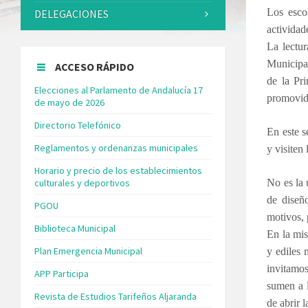
Los esco
DELEGACIONES
actividad
La lectu
Municipal
ACCESO RÁPIDO
de la Pri
Elecciones al Parlamento de Andalucía 17
promovido
de mayo de 2026
Directorio Telefónico
En este s
Reglamentos y ordenanzas municipales
y visiten
Horario y precio de los establecimientos
culturales y deportivos
No es la 
de diseñ
PGOU
motivos, 
Biblioteca Municipal
En la mis
Plan Emergencia Municipal
y ediles 
invitamos
APP Participa
sumen a l
Revista de Estudios Tarifeños Aljaranda
de abrir 