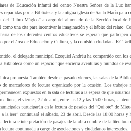
lares de Educación Infantil del centro Nuestra Señora de la Luz han
es repartidas por la Biblioteca y la antigua iglesia de Santa María par
ra del “Libro Mágico” a cargo del alumnado de la Sección local de E
 como una cita para incentivar la imaginación y el hábito del relato. Ce
maria de los diferentes centros educativos se esperan que participen
 por el área de Educación y Cultura, y la comisión ciudadana KCTarif
entido, el delegado municipal Ezequiel Andréu ha compartido con los es
 la Biblioteca como un espacio “que encierra aventuras y mundos de evas
única propuesta. También desde el pasado viernes, las salas de la Biblio
o de marcadores de lectura organizado por la ocasión.
Los trabajos 
permanecen expuestos en la sala de lecturas a la espera de que usuarios 
ma línea, el viernes, 22 de abril, entre las 12 y las 15:00 horas, la aten
municipales participarán en la lectura de pasajes del “Quijote” de Migue
 a la leer” continuará el sábado, 23 de abril. Desde las 18:00 horas y 
a lectura e interpretación de pasajes de la obra cumbre de la literatura
la lectura continuada a cargo de asociaciones y ciudadanos interesados.