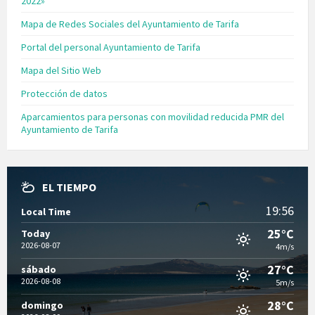
2022»
Mapa de Redes Sociales del Ayuntamiento de Tarifa
Portal del personal Ayuntamiento de Tarifa
Mapa del Sitio Web
Protección de datos
Aparcamientos para personas con movilidad reducida PMR del
Ayuntamiento de Tarifa
EL TIEMPO
19:56
Local Time
25°C
Today
2026-08-07
4m/s
27°C
sábado
2026-08-08
5m/s
28°C
domingo