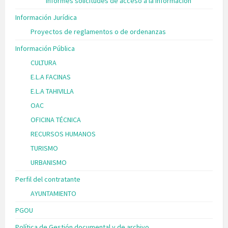
Informes solicitudes de acceso a la información
Información Jurídica
Proyectos de reglamentos o de ordenanzas
Información Pública
CULTURA
E.L.A FACINAS
E.L.A TAHIVILLA
OAC
OFICINA TÉCNICA
RECURSOS HUMANOS
TURISMO
URBANISMO
Perfil del contratante
AYUNTAMIENTO
PGOU
Política de Gestión documental y de archivo