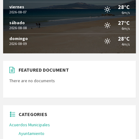
28°C
viernes
2026-08-07
6m/s
27°C
sábado
2026-08-08
6m/s
28°C
domingo
2026-08-09
4m/s
FEATURED DOCUMENT
There are no documents
CATEGORIES
Acuerdos Municipales
Ayuntamiento