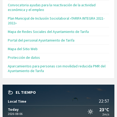
Convocatoria ayudas para la reactivación de la actividad
económica y el empleo
Plan Municipal de Inclusión Sociolaboral «TARIFA INTEGRA 2021-
2022»
Mapa de Redes Sociales del Ayuntamiento de Tarifa
Portal del personal Ayuntamiento de Tarifa
Mapa del Sitio Web
Protección de datos
Aparcamientos para personas con movilidad reducida PMR del
Ayuntamiento de Tarifa
EL TIEMPO
22:57
Local Time
23°C
Today
2026-08-06
2m/s