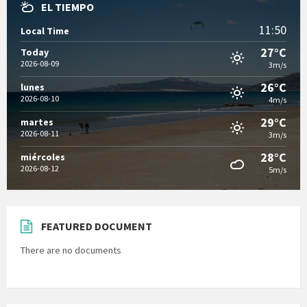
EL TIEMPO
11:50
Local Time
27°C
Today
2026-08-09
3m/s
26°C
lunes
2026-08-10
4m/s
29°C
martes
2026-08-11
3m/s
28°C
miércoles
2026-08-12
5m/s
FEATURED DOCUMENT
There are no documents