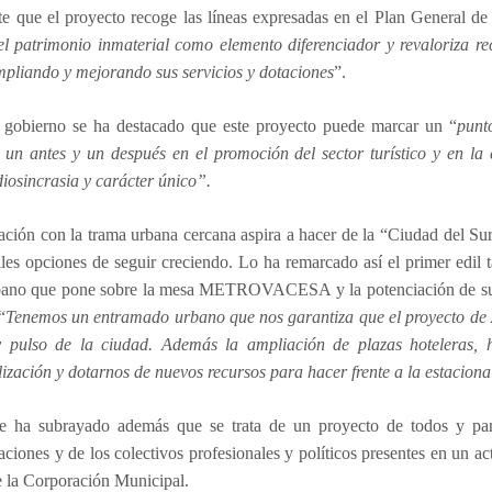
te que el proyecto recoge las líneas expresadas en el Plan General d
el patrimonio inmaterial como elemento diferenciador y
revaloriza re
mpliando y mejorando sus servicios y dotaciones
”.
 gobierno se ha destacado que este proyecto puede marcar un “
punt
ar un antes y un después en el promoción del sector turístico y en l
diosincrasia y carácter único”.
ación con la trama urbana cercana aspira a hacer de la “Ciudad del Sur
iles opciones de seguir creciendo. Lo ha remarcado así el primer edil 
bano que pone sobre la mesa METROVACESA y la potenciación de su ofe
“
Tenemos un entramado urbano que nos garantiza que el proyecto de A
y pulso de la ciudad. Además la ampliación de plazas hoteleras,
ización y dotarnos de nuevos recursos para hacer frente a la estacional
de ha subrayado además que se trata de un proyecto de todos y para
aciones y de los colectivos profesionales y políticos presentes en un ac
e la Corporación Municipal.