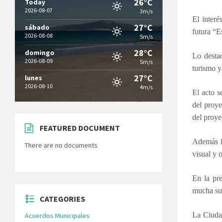
26°C
Today
2026-08-07
3m/s
El inter
27°C
sábado
futura “E
2026-08-08
5m/s
28°C
domingo
Lo desta
2026-08-09
5m/s
turismo y
27°C
lunes
2026-08-10
4m/s
El acto s
del proye
del proye
FEATURED DOCUMENT
Además la
There are no documents
visual y 
En la pr
mucha sup
CATEGORIES
La Ciudad
Acuerdos Municipales