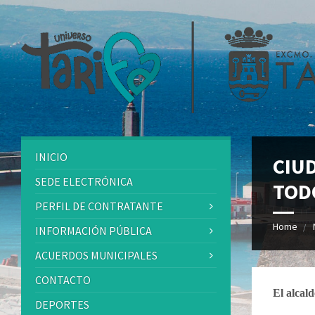
INICIO
CIU
SEDE ELECTRÓNICA
TOD
PERFIL DE CONTRATANTE
Home
INFORMACIÓN PÚBLICA
ACUERDOS MUNICIPALES
CONTACTO
El alcald
DEPORTES