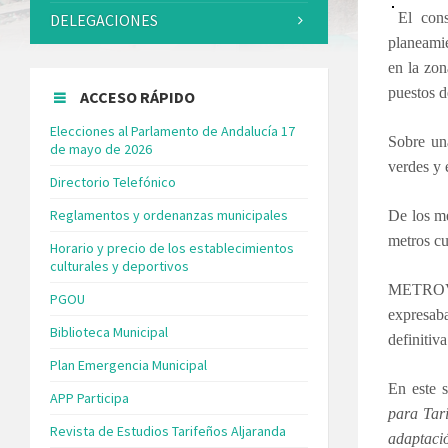
El con
DELEGACIONES
planeamie
en la zon
puestos d
ACCESO RÁPIDO
Elecciones al Parlamento de Andalucía 17
Sobre una
de mayo de 2026
verdes y 
Directorio Telefónico
Reglamentos y ordenanzas municipales
De los me
metros cu
Horario y precio de los establecimientos
culturales y deportivos
METROVAC
PGOU
expresab
Biblioteca Municipal
definitiv
Plan Emergencia Municipal
En este s
APP Participa
para Tar
Revista de Estudios Tarifeños Aljaranda
adaptaci