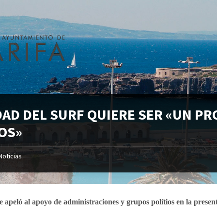
DAD DEL SURF QUIERE SER «UN PR
OS»
Noticias
e apeló al apoyo de administraciones y grupos polítios en la present