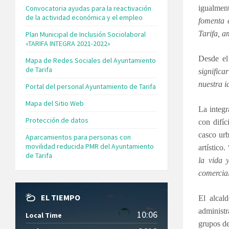
Convocatoria ayudas para la reactivación
igualmen
de la actividad económica y el empleo
fomenta 
Tarifa, a
Plan Municipal de Inclusión Sociolaboral
«TARIFA INTEGRA 2021-2022»
Desde el
Mapa de Redes Sociales del Ayuntamiento
de Tarifa
signific
nuestra i
Portal del personal Ayuntamiento de Tarifa
Mapa del Sitio Web
La integr
Protección de datos
con difíc
casco ur
Aparcamientos para personas con
movilidad reducida PMR del Ayuntamiento
artístico. 
de Tarifa
la vida 
comercial
EL TIEMPO
El alcal
administr
10:06
Local Time
grupos d