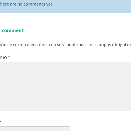
here are no comments yet
a comment
ción de correo electrónico no será publicada.
Los campos obligato
ARIO
*
*