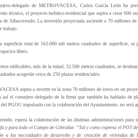
sejero-delegado de METROVACESA, Carlos García León ha present
nto técnico, el proyecto turístico-residencial que aspira a crear 600 n
a de Albacerrrado. La inversión proyectada asciende a 70 millones de 
e trabajo.
 superficie total de 162.000 mil metros cuadrados de superficie, se p
espacios libres.
tros edificables, más de la mitad, 32.500 metros cuadrados, se destinará
adrados acogerán cerca de 250 plazas residenciales.
ESA aspira a invertir en la zona 70 millones de euros en un proyect
a así el consejero delegado de la firma que también ha hablado de p
a del PGOU impulsada con la colaboración del Ayuntamiento, no será ap
entido, espera la colaboración de las distintas administraciones para
ifa y para todo el Campo de Gibraltar. “Tal y como expresa el POT de
ón a las necesidades de desarrollo y de creación de viviendas de 