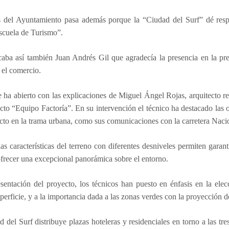
és del Ayuntamiento pasa además porque la “Ciudad del Surf” dé res
scuela de Turismo”.
caba así también Juan Andrés Gil que agradecía la presencia en la pr
 el comercio.
e ha abierto con las explicaciones de Miguel Ángel Rojas, arquitecto r
cto “Equipo Factoría”. En su intervención el técnico ha destacado las 
cto en la trama urbana, como sus comunicaciones con la carretera Nacio
s características del terreno con diferentes desniveles permiten garanti
ofrecer una excepcional panorámica sobre el entorno.
esentación del proyecto, los técnicos han puesto en énfasis en la e
erficie, y a la importancia dada a las zonas verdes con la proyección d
 del Surf distribuye plazas hoteleras y residenciales en torno a las t