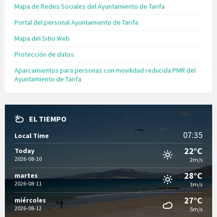
Mapa de Redes Sociales del Ayuntamiento de Tarifa
Portal del personal Ayuntamiento de Tarifa
Mapa del Sitio Web
Protección de datos
Aparcamientos para personas con movilidad reducida PMR del
Ayuntamiento de Tarifa
EL TIEMPO
07:35
Local Time
22°C
Today
2026-08-10
2m/s
28°C
martes
2026-08-11
3m/s
27°C
miércoles
2026-08-12
5m/s