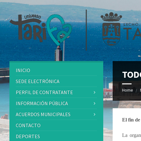
INICIO
TOD
SEDE ELECTRÓNICA
Home
PERFIL DE CONTRATANTE
INFORMACIÓN PÚBLICA
ACUERDOS MUNICIPALES
El fin d
CONTACTO
La organ
DEPORTES