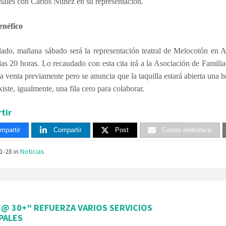
onales con Carlos Núñez en su representación.
enéfico
 lado, mañana sábado será la representación teatral de Melocotón en
 las 20 horas. Lo recaudado con esta cita irá a la Asociación de Fami
la venta previamente pero se anuncia que la taquilla estará abierta una h
xiste, igualmente, una fila cero para colaborar.
tir
mpartir
Compartir
Post
Correo eletrónico
11-28
in
Noticias
@ 30+” REFUERZA VARIOS SERVICIOS
PALES