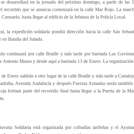
se desarrollará en la jornada del próximo domingo, a partir de las 
el recorrido que se anuncia comenzará en la calle Mar Rojo. La marcha
 Consuelo, hasta llegar al edificio de la Jefatura de la Policía Local.
í, la expedición solidaria pondrá dirección hacia la calle San Sebast
e en Batalla del Salado.
ido continuará por calle Braille y más tarde por barriada Las Gaviotas
le Antonio Maura y desde aquí a barriada 13 de Enero. La organización pr
de Enero saldrán a otro lugar de la calle Braille y más tarde a Canale
madraba, Avenida Andalucía y después Fuerzas Armadas serán también 
ja forman parte del recorrido final hasta llegar a la Puerta de la M
ta.
ravana
Solidaria
está organizada por cofradías tarifeñas y el Ayunta