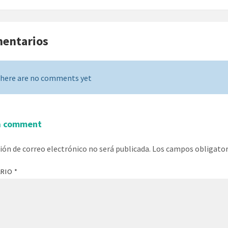
mentarios
here are no comments yet
a comment
ción de correo electrónico no será publicada.
Los campos obligato
ARIO
*