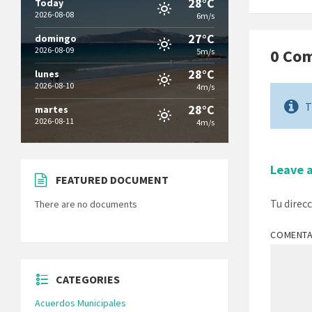
28°C
Today
2026-08-08
6m/s
27°C
domingo
2026-08-09
0 Co
5m/s
28°C
lunes
2026-08-10
4m/s
T
28°C
martes
2026-08-11
4m/s
Leave 
FEATURED DOCUMENT
Tu direc
There are no documents
COMENT
CATEGORIES
Acuerdos Municipales