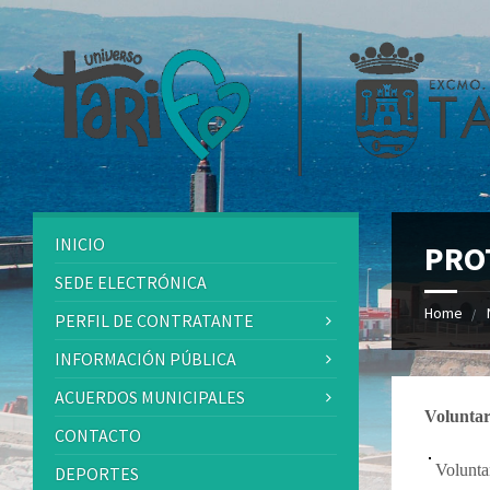
INICIO
PRO
SEDE ELECTRÓNICA
Home
PERFIL DE CONTRATANTE
INFORMACIÓN PÚBLICA
ACUERDOS MUNICIPALES
Voluntari
CONTACTO
Volunta
DEPORTES