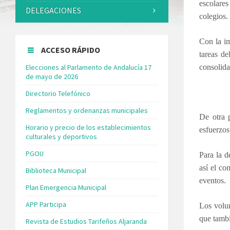
escolare
DELEGACIONES
colegios.
Con la im
ACCESO RÁPIDO
tareas de
Elecciones al Parlamento de Andalucía 17
consolida
de mayo de 2026
Directorio Telefónico
Reglamentos y ordenanzas municipales
De otra 
Horario y precio de los establecimientos
esfuerzos
culturales y deportivos
PGOU
Para la d
así el co
Biblioteca Municipal
eventos.
Plan Emergencia Municipal
APP Participa
Los volu
que tambi
Revista de Estudios Tarifeños Aljaranda