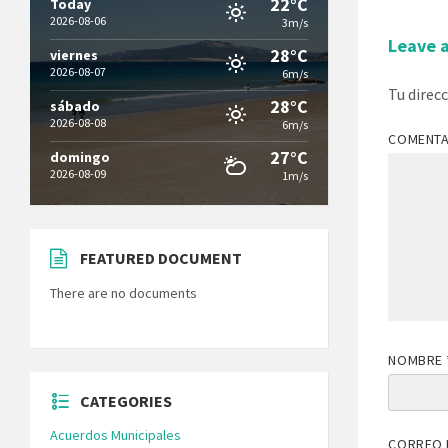
22°C
Today
2026-08-06
3m/s
Leave 
28°C
viernes
2026-08-07
6m/s
Tu direc
28°C
sábado
2026-08-08
6m/s
COMENT
27°C
domingo
2026-08-09
1m/s
FEATURED DOCUMENT
There are no documents
NOMBRE
CATEGORIES
Acuerdos Municipales
CORREO 