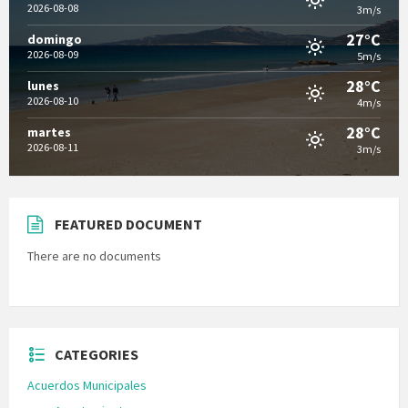
2026-08-08
3m/s
27°C
domingo
2026-08-09
5m/s
28°C
lunes
2026-08-10
4m/s
28°C
martes
2026-08-11
3m/s
FEATURED DOCUMENT
There are no documents
CATEGORIES
Acuerdos Municipales