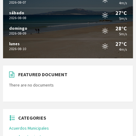
2026-08-07
4m/s
27°C
sábado
2026-08-08
5m/s
28°C
domingo
2026-08-09
5m/s
27°C
lunes
2026-08-10
4m/s
FEATURED DOCUMENT
There are no documents
CATEGORIES
Acuerdos Municipales