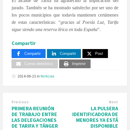
El alcalde de Tarifa ha agradecido la implicación del
jurado. También se ha mostrado satisfecho por ser uno de
los pocos municipios que todavía mantienen certámenes
de estas características:
“gracias al Poesía Luz, Tarifa
sigue siendo una reserva lírica en toda España
”.
Compartir
Compartir
Compartir
Post
Correo eletrónico
Imprimir
2014-06-23
in
Noticias
Previous
Next
PRIMERA REUNIÓN
LA PULSERA
DE TRABAJO ENTRE
IDENTIFICADORA DE
LAS DELEGACIONES
MENORES YA ESTÁ
DE TARIFA Y TÁNGER
DISPONIBLE