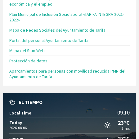
económica y el empleo
Plan Municipal de Inclusión Sociolaboral «TARIFA INTEGRA 2021-
2022»
Mapa de Redes Sociales del Ayuntamiento de Tarifa
Portal del personal Ayuntamiento de Tarifa
Mapa del Sitio Web
Protección de datos
Aparcamientos para personas con movilidad reducida PMR del
Ayuntamiento de Tarifa
EL TIEMPO
09:10
Local Time
23°C
Today
2026-08-06
3m/s
27°C
viernes