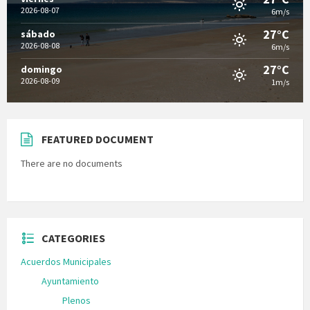
2026-08-07
6m/s
27°C
sábado
2026-08-08
6m/s
27°C
domingo
2026-08-09
1m/s
FEATURED DOCUMENT
There are no documents
CATEGORIES
Acuerdos Municipales
Ayuntamiento
Plenos