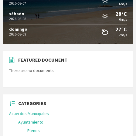
2026-08-07
6m/s
28°C
sábado
2026-08-08
6m/s
27°C
domingo
2026-08-09
2m/s
FEATURED DOCUMENT
There are no documents
CATEGORIES
Acuerdos Municipales
Ayuntamiento
Plenos