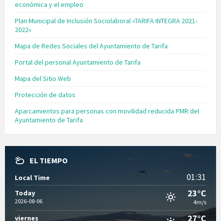
económica y el empleo
Plan Municipal de Inclusión Sociolaboral «TARIFA INTEGRA 2021-
2022»
Mapa de Redes Sociales del Ayuntamiento de Tarifa
Portal del personal Ayuntamiento de Tarifa
Mapa del Sitio Web
Protección de datos
Aparcamientos para personas con movilidad reducida PMR del
Ayuntamiento de Tarifa
EL TIEMPO
01:31
Local Time
23°C
Today
2026-08-06
4m/s
27°C
viernes