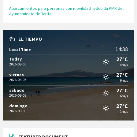
Aparcamientos para personas con movilidad reducida PMR del
Ayuntamiento de Tarifa
EL TIEMPO
14:38
Local Time
27°C
Today
2026-08-06
4m/s
27°C
viernes
2026-08-07
6m/s
27°C
sábado
2026-08-08
6m/s
27°C
domingo
2026-08-09
1m/s
FEATURED DOCUMENT